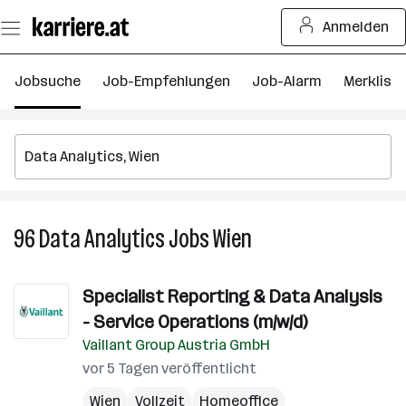
Zum
Anmelden
Seiteninhalt
springen
Jobsuche
Job-Empfehlungen
Job-Alarm
Merkliste
96
Data Analytics
Jobs
Wien
96
Data
Analytics
Specialist Reporting & Data Analysis
Jobs
- Service Operations (m/w/d)
in
Wien
Vaillant Group Austria GmbH
vor 5 Tagen veröffentlicht
Wien
Vollzeit
Homeoffice