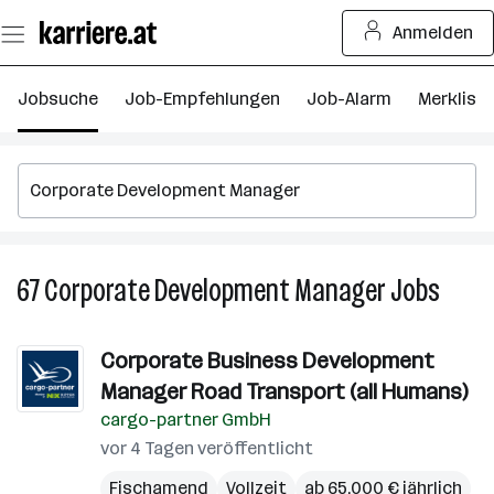
Zum
Anmelden
Seiteninhalt
springen
Jobsuche
Job-Empfehlungen
Job-Alarm
Merkliste
67
Corporate Development Manager
Jobs
67
Corpo
Devel
Corporate Business Development
Manag
Manager Road Transport (all Humans)
Jobs
cargo-partner GmbH
vor 4 Tagen veröffentlicht
Fischamend
Vollzeit
ab 65.000 € jährlich