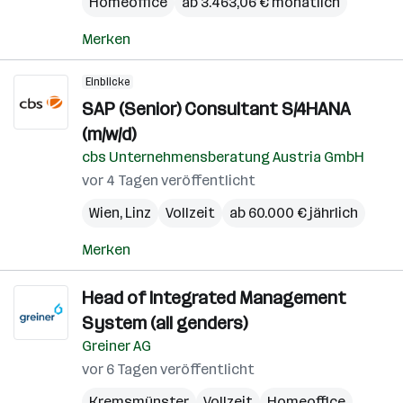
Homeoffice
ab 3.463,06 € monatlich
Merken
Einblicke
SAP (Senior) Consultant S/4HANA
(m/w/d)
cbs Unternehmensberatung Austria GmbH
vor 4 Tagen veröffentlicht
Wien
,
Linz
Vollzeit
ab 60.000 € jährlich
Merken
Head of Integrated Management
System (all genders)
Greiner AG
vor 6 Tagen veröffentlicht
Kremsmünster
Vollzeit
Homeoffice