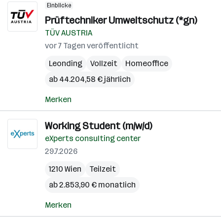
Einblicke
Prüftechniker Umweltschutz (*gn)
TÜV AUSTRIA
vor 7 Tagen veröffentlicht
Leonding
Vollzeit
Homeoffice
ab 44.204,58 € jährlich
Merken
Working Student (m/w/d)
eXperts consulting center
29.7.2026
1210 Wien
Teilzeit
ab 2.853,90 € monatlich
Merken