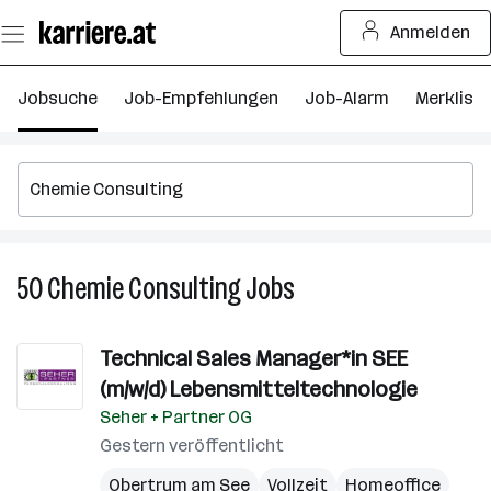
Zum
Anmelden
Seiteninhalt
springen
Jobsuche
Job-Empfehlungen
Job-Alarm
Merkliste
50
Chemie Consulting
Jobs
50
Chemie
Consulting
Technical Sales Manager*in SEE
Jobs
(m/w/d) Lebensmitteltechnologie
Seher + Partner OG
Gestern veröffentlicht
Obertrum am See
Vollzeit
Homeoffice