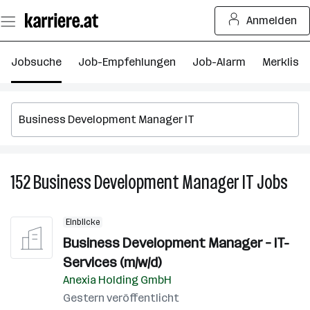
Zum
Anmelden
Seiteninhalt
springen
Jobsuche
Job-Empfehlungen
Job-Alarm
Merkliste
152
Business Development Manager IT
Jobs
152
Bus
Dev
Einblicke
Man
Business Development Manager – IT-
IT
Services (m/w/d)
Job
Anexia Holding GmbH
Gestern veröffentlicht