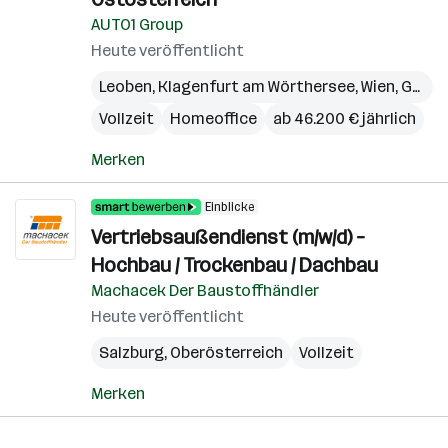
AUTO1 Group
Heute veröffentlicht
Leoben
,
Klagenfurt am Wörthersee
,
Wien
,
Graz
,
Vollzeit
Homeoffice
ab 46.200 € jährlich
Merken
Einblicke
Vertriebsaußendienst (m/w/d) –
Hochbau / Trockenbau / Dachbau
Machacek Der Baustoffhändler
Heute veröffentlicht
Salzburg
,
Oberösterreich
Vollzeit
Merken