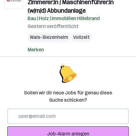
Zimmerer:in / Maschinenführer:in
(w/m/d) Abbundanlage
Bau | Holz | Immobilien Hillebrand
Gestern veröffentlicht
Wals-Siezenheim
Vollzeit
Merken
Sollen wir dir neue Jobs für genau diese
Suche schicken?
E-
Mail-
Adresse
Job-Alarm anlegen