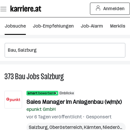
Zum
Anmelden
Seiteninhalt
springen
Jobsuche
Job-Empfehlungen
Job-Alarm
Merkliste
373
Bau
Jobs
Salzburg
373
Bau
Jobs
Einblicke
in
Sales Manager im Anlagenbau (w/m/x)
Salzburg
epunkt GmbH
vor 6 Tagen veröffentlicht
Gesponsert
Salzburg
,
Oberösterreich
,
Kärnten
,
Niederösterreich