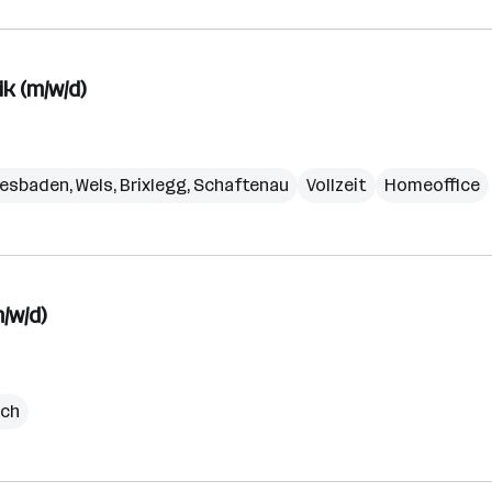
k (m/w/d)
iesbaden
,
Wels
,
Brixlegg
,
Schaftenau
Vollzeit
Homeoffice
/w/d)
ich