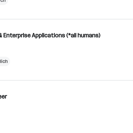
ich
Enterprise Applications (*all humans)
lich
eer