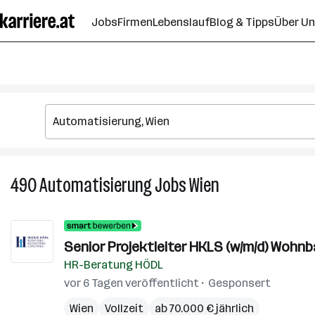
Zum
Jobs
Firmen
Lebenslauf
Blog & Tipps
Über U
Seiteninhalt
springen
490
Automatisierung
Jobs
Wien
490
Automatisierung
Jobs
in
Senior Projektleiter HKLS (w/m/d) Woh
Wien
HR-Beratung HÖDL
vor 6 Tagen veröffentlicht
Gesponsert
Wien
Vollzeit
ab 70.000 € jährlich