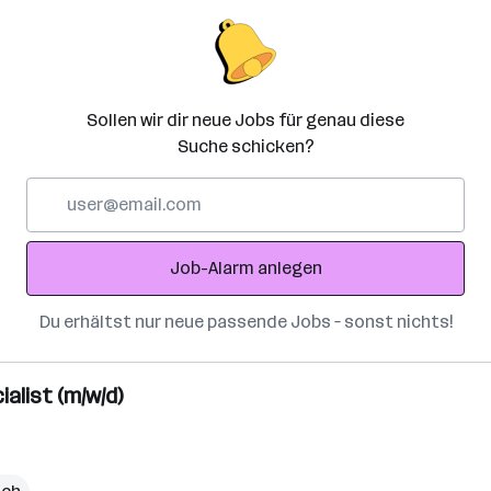
Sollen wir dir neue Jobs für genau diese
Suche schicken?
E-
Mail-
Adresse
Job-Alarm anlegen
Du erhältst nur neue passende Jobs – sonst nichts!
alist (m/w/d)