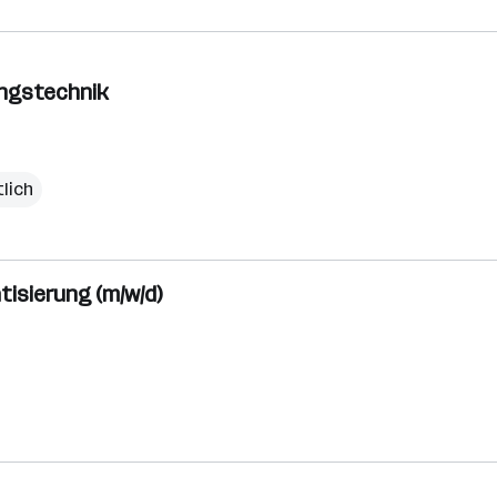
ungstechnik
lich
isierung (m/w/d)