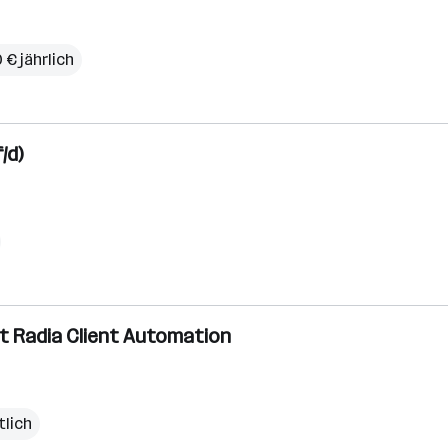
 € jährlich
/d)
 Radia Client Automation
tlich