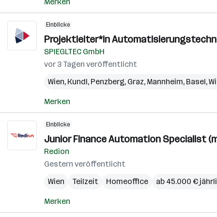
Merken
Einblicke
Projektleiter*in Automatisierungstechni
SPIEGLTEC GmbH
vor 3 Tagen veröffentlicht
Wien
,
Kundl
,
Penzberg
,
Graz
,
Mannheim
,
Basel
,
W
Merken
Einblicke
Junior Finance Automation Specialist (m
Redion
Gestern veröffentlicht
Wien
Teilzeit
Homeoffice
ab 45.000 € jährl
Merken