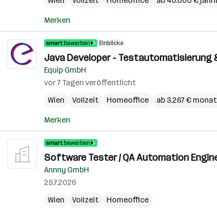
Wien
Vollzeit
Homeoffice
ab 40.000 € jährl
Merken
Einblicke
Java Developer - Testautomatisierung & 
Equip GmbH
vor 7 Tagen veröffentlicht
Wien
Vollzeit
Homeoffice
ab 3.267 € monat
Merken
Software Tester / QA Automation Engin
Annny GmbH
29.7.2026
Wien
Vollzeit
Homeoffice