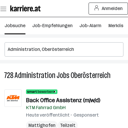
Zum
Anmelden
Seiteninhalt
springen
Jobsuche
Job-Empfehlungen
Job-Alarm
Merkliste
728
Administration
Jobs
Oberösterreich
728
Adminis
Jobs
in
Back Office Assistenz (m/w/d)
Oberöst
KTM Fahrrad GmbH
Heute veröffentlicht
Gesponsert
Mattighofen
Teilzeit