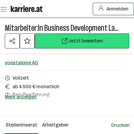
Zum
Anmelden
Seiteninhalt
springen
Mitarbeiter:in Business Development Lagertechnik
Jetzt bewerben
voestalpine AG
Vollzeit
ab 4.500 € monatlich
Berufserfahrung
Mehr anzeigen
Homeoffice möglich
Krems an der Donau
Stelleninserat
Arbeitgeber
Drucken
Über das Unternehmen