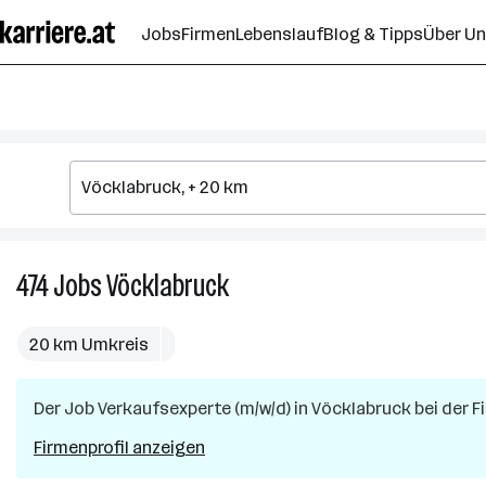
Zum
Jobs
Firmen
Lebenslauf
Blog & Tipps
Über U
Seiteninhalt
springen
474
Jobs
Vöcklabruck
474
Jobs
in
20 km Umkreis
Vöcklabruck
Der Job
Verkaufsexperte (m/w/d)
in
Vöcklabruck
bei der 
Firmenprofil anzeigen