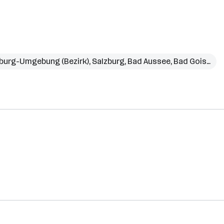
burg-Umgebung (Bezirk)
,
Salzburg
,
Bad Aussee
,
Bad Goisern am Hallstättersee