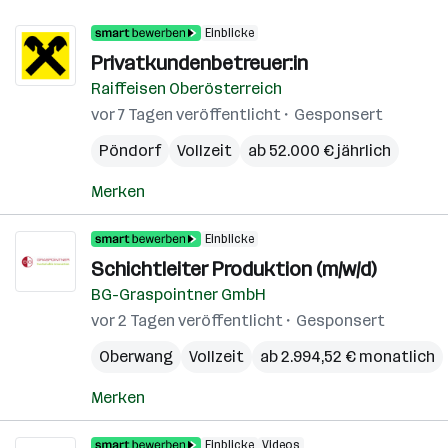
Einblicke
Privatkundenbetreuer:in
Raiffeisen Oberösterreich
vor 7 Tagen veröffentlicht
Gesponsert
Pöndorf
Vollzeit
ab 52.000 € jährlich
Merken
Einblicke
Schichtleiter Produktion (m/w/d)
BG-Graspointner GmbH
vor 2 Tagen veröffentlicht
Gesponsert
Oberwang
Vollzeit
ab 2.994,52 € monatlich
Merken
Einblicke
Videos