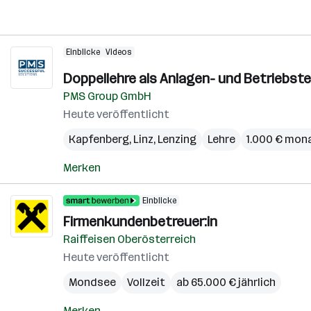
Einblicke
Videos
Doppellehre als Anlagen- und Betriebste
PMS Group GmbH
Heute veröffentlicht
Kapfenberg
,
Linz
,
Lenzing
Lehre
1.000 € mona
Merken
Einblicke
Firmenkundenbetreuer:in
Raiffeisen Oberösterreich
Heute veröffentlicht
Mondsee
Vollzeit
ab 65.000 € jährlich
Merken