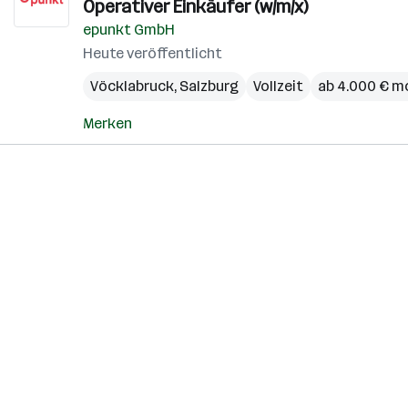
Operativer Einkäufer (w/m/x)
epunkt GmbH
Heute veröffentlicht
Vöcklabruck
,
Salzburg
Vollzeit
ab 4.000 € m
Merken