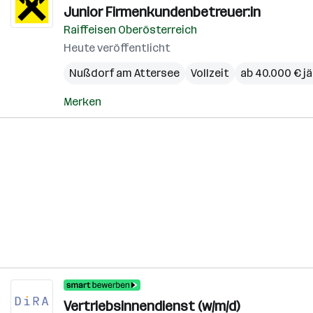
Junior Firmenkundenbetreuer:in
Raiffeisen Oberösterreich
Heute veröffentlicht
Nußdorf am Attersee
Vollzeit
ab 40.000 € jä
Merken
Vertriebsinnendienst (w/m/d)