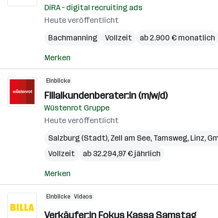
DiRA – digital recruiting ads
Heute veröffentlicht
Bachmanning
Vollzeit
ab 2.900 € monatlich
Merken
Einblicke
Filialkundenberater:in (m/w/d)
Wüstenrot Gruppe
Heute veröffentlicht
Salzburg (Stadt)
,
Zell am See
,
Tamsweg
,
Linz
,
Gm
Vollzeit
ab 32.294,97 € jährlich
Merken
Einblicke
Videos
Verkäufer:in Fokus Kassa Samstag