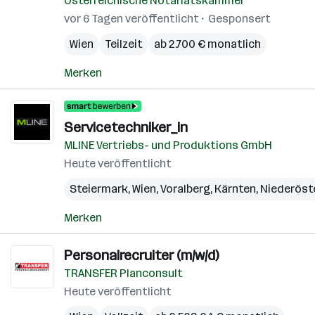
Österreichische Notariatskammer
vor 6 Tagen veröffentlicht
Gesponsert
Wien
Teilzeit
ab 2.700 € monatlich
Merken
Servicetechniker_in
MLINE Vertriebs- und Produktions GmbH
Heute veröffentlicht
Steiermark
,
Wien
,
Voralberg
,
Kärnten
,
Niederöst
Merken
Personalrecruiter (m/w/d)
TRANSFER Planconsult
Heute veröffentlicht