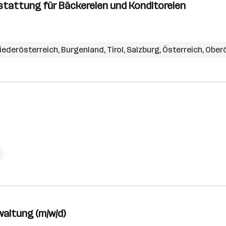
stattung für Bäckereien und Konditoreien
iederösterreich
,
Burgenland
,
Tirol
,
Salzburg
,
Österreich
,
Oberö
waltung (m/w/d)