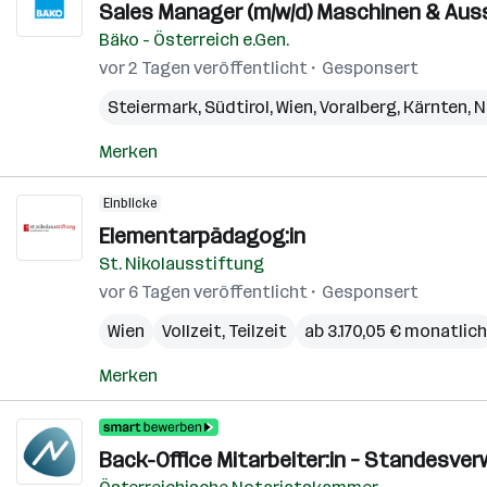
Sales Manager (m/w/d) Maschinen & Aus
Bäko - Österreich e.Gen.
vor 2 Tagen veröffentlicht
Gesponsert
Steiermark
,
Südtirol
,
Wien
,
Voralberg
,
Kärnten
,
N
Merken
Einblicke
Elementarpädagog:in
St. Nikolausstiftung
vor 6 Tagen veröffentlicht
Gesponsert
Wien
Vollzeit, Teilzeit
ab 3.170,05 € monatlich
Merken
Back-Office Mitarbeiter:in – Standesver