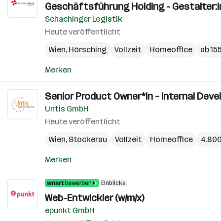
Geschäftsführung Holding - Gestalter:i
Schachinger Logistik
Heute veröffentlicht
Wien
,
Hörsching
Vollzeit
Homeoffice
ab 15
Merken
Senior Product Owner*in – Internal Devel
Untis GmbH
Heute veröffentlicht
Wien
,
Stockerau
Vollzeit
Homeoffice
4.800
Merken
Einblicke
Web-Entwickler (w/m/x)
epunkt GmbH