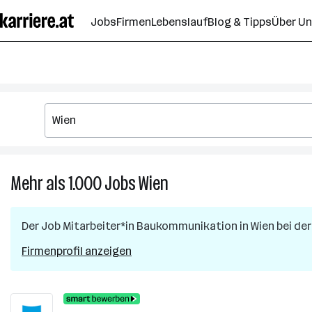
Zum
Jobs
Firmen
Lebenslauf
Blog & Tipps
Über U
Seiteninhalt
springen
Mehr als 1.000
Jobs
Wien
Mehr
als
1.000
Der Job
Mitarbeiter*in Baukommunikation
in
Wien
bei der
Jobs
in
Firmenprofil anzeigen
Wien