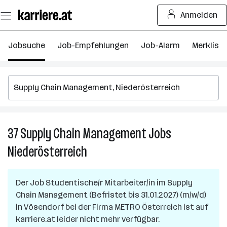
Zum
Anmelden
Seiteninhalt
springen
Jobsuche
Job-Empfehlungen
Job-Alarm
Merkliste
37
Supply Chain Management
Jobs
37
S
Niederösterreich
C
M
J
Der Job
Studentische/r Mitarbeiter/in im Supply
in
Chain Management (Befristet bis 31.01.2027) (m/w/d)
Ni
in
Vösendorf
bei der Firma
METRO Österreich
ist auf
karriere.at leider nicht mehr verfügbar.