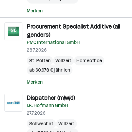
Merken
Procurement Specialist Additive (all
genders)
PMC International GmbH
28.7.2026
St. Pölten
Vollzeit
Homeoffice
ab 60.978 € jährlich
Merken
Dispatcher (m/w/d)
I.K. Hofmann GmbH
27.7.2026
Schwechat
Vollzeit