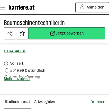
Zum
Anmelden
Seiteninhalt
springen
Baumaschinentechniker:in
Jetzt bewerben
STRABAG SE
Vollzeit
ab 19,99 € stündlich
Berufserfahrung
Mehr anzeigen
Kramsach
Über das Unternehmen
Stelleninserat
Arbeitgeber
Drucken
10000+ Mitarbeiter*innen