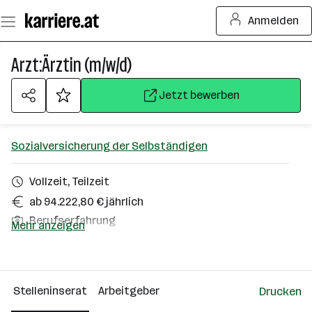
Zum
Anmelden
Seiteninhalt
springen
Arzt:Ärztin (m/w/d)
Jetzt bewerben
Sozialversicherung der Selbständigen
Vollzeit, Teilzeit
ab 94.222,80 € jährlich
Berufserfahrung
Mehr anzeigen
Homeoffice möglich
Wien
Stelleninserat
Arbeitgeber
Drucken
Über das Unternehmen