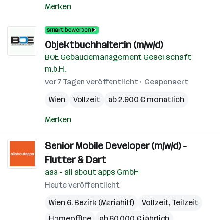
Merken
Objektbuchhalter:in (m/w/d)
BOE Gebäudemanagement Gesellschaft
m.b.H.
vor 7 Tagen veröffentlicht
Gesponsert
Wien
Vollzeit
ab 2.900 € monatlich
Merken
Senior Mobile Developer (m/w/d) -
Flutter & Dart
aaa - all about apps GmbH
Heute veröffentlicht
Wien 6. Bezirk (Mariahilf)
Vollzeit, Teilzeit
Homeoffice
ab 60.000 € jährlich