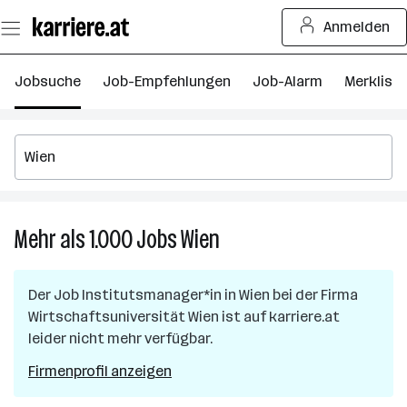
Zum
Anmelden
Seiteninhalt
springen
Jobsuche
Job-Empfehlungen
Job-Alarm
Merkliste
Mehr als 1.000
Jobs
Wien
Mehr
als
1.000
Der Job
Institutsmanager*in
in
Wien
bei der Firma
Jobs
Wirtschaftsuniversität Wien
ist auf karriere.at
in
leider nicht mehr verfügbar.
Wien
Firmenprofil anzeigen