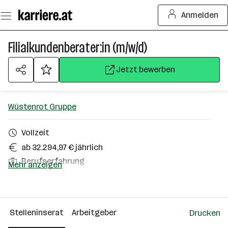
Zum
Anmelden
Seiteninhalt
springen
Filialkundenberater:in (m/w/d)
Jetzt bewerben
Wüstenrot Gruppe
Vollzeit
ab 32.294,97 € jährlich
Berufserfahrung
Mehr anzeigen
Homeoffice möglich
Wien
Stelleninserat
Arbeitgeber
Drucken
Über das Unternehmen