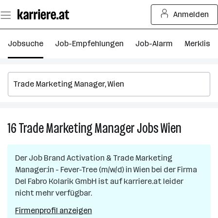
Zum
Anmelden
Seiteninhalt
springen
Jobsuche
Job-Empfehlungen
Job-Alarm
Merkliste
16
Trade Marketing Manager
Jobs
Wien
16
Trade
Marketing
Der Job
Brand Activation & Trade Marketing
Manager
Manager:in - Fever-Tree (m/w/d)
in
Wien
bei der Firma
Jobs
Del Fabro Kolarik GmbH
ist auf karriere.at leider
in
nicht mehr verfügbar.
Wien
Firmenprofil anzeigen