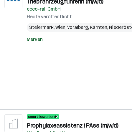
TriebfahrzeugführerIn (m/w/d)
ecco-rail GmbH
Heute veröffentlicht
Steiermark
,
Wien
,
Voralberg
,
Kärnten
,
Niederöst
Merken
Prophylaxeassistenz / PAss (m/w/d)