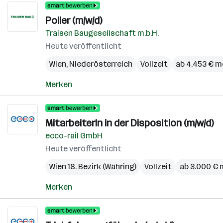
Polier (m/w/d)
Traisen Baugesellschaft m.b.H.
Heute veröffentlicht
Wien
,
Niederösterreich
Vollzeit
ab 4.453 € m
Merken
MitarbeiterIn in der Disposition (m/w/d)
ecco-rail GmbH
Heute veröffentlicht
Wien 18. Bezirk (Währing)
Vollzeit
ab 3.000 € 
Merken