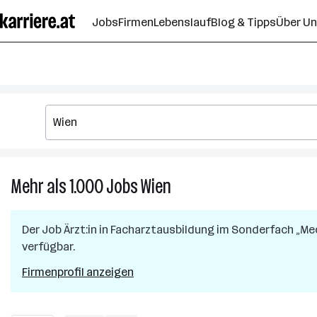
Zum
Jobs
Firmen
Lebenslauf
Blog & Tipps
Über U
Seiteninhalt
springen
Mehr als 1.000
Jobs
Wien
Mehr
als
1.000
Der Job
Ärzt:in in Facharztausbildung im Sonderfach „Me
Jobs
verfügbar.
in
Wien
Firmenprofil anzeigen