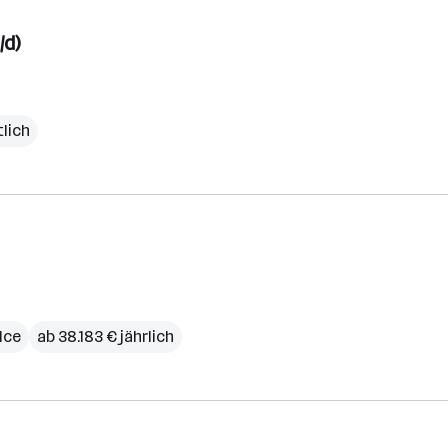
/d)
lich
ice
ab 38.183 € jährlich