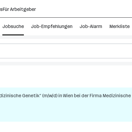
ns
Für Arbeitgeber
Jobsuche
Job-Empfehlungen
Job-Alarm
Merkliste
dizinische Genetik“ (m/w/d)
in
Wien
bei der Firma
Medizinische 