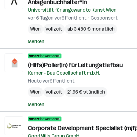
Anlagenbuchhalter*in
Universität für angewandte Kunst Wien
vor 6 Tagen veröffentlicht
Gesponsert
Wien
Vollzeit
ab 3.450 € monatlich
Merken
(Hilfs)Polier(in) für Leitungstiefbau
Karner - Bau Gesellschaft m.b.H.
Heute veröffentlicht
Wien
Vollzeit
21,96 € stündlich
Merken
Corporate Development Specialist (m/f/
GoodMills Group GmbH