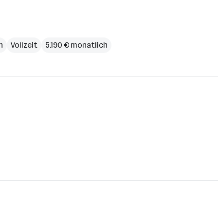
h
Vollzeit
5.190 € monatlich