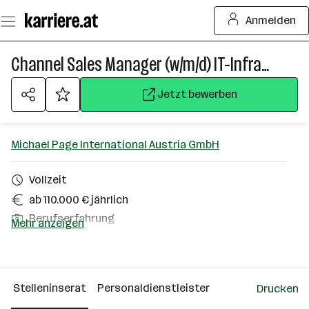
Zum
Anmelden
Seiteninhalt
springen
Channel Sales Manager (w/m/d) IT-Infrastructure
Jetzt bewerben
Michael Page International Austria GmbH
Vollzeit
ab 110.000 € jährlich
Berufserfahrung
Mehr anzeigen
Homeoffice möglich
Wien
Stelleninserat
Personaldienstleister
Drucken
Über das Unternehmen