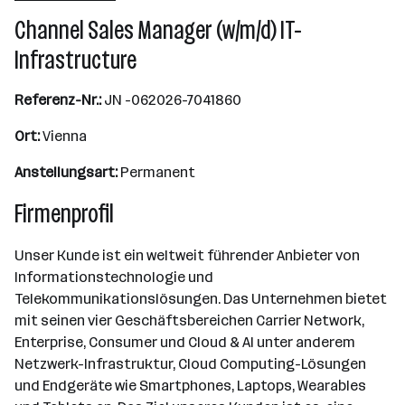
Channel Sales Manager (w/m/d) IT-
Wien
Infrastructure
Referenz-Nr.:
JN -062026-7041860
Ort:
Vienna
Anstellungsart:
Permanent
Firmenprofil
Unser Kunde ist ein weltweit führender Anbieter von
Informationstechnologie und
Telekommunikationslösungen. Das Unternehmen bietet
mit seinen vier Geschäftsbereichen Carrier Network,
Enterprise, Consumer und Cloud & AI unter anderem
Netzwerk-Infrastruktur, Cloud Computing-Lösungen
und Endgeräte wie Smartphones, Laptops, Wearables