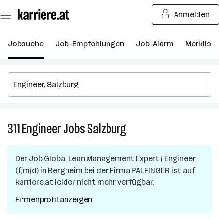
Zum
Anmelden
Seiteninhalt
springen
Jobsuche
Job-Empfehlungen
Job-Alarm
Merkliste
311
Engineer
Jobs
Salzburg
311
Engineer
Jobs
Der Job
Global Lean Management Expert / Engineer
in
(f/m/d)
in
Bergheim
bei der Firma
PALFINGER
ist auf
Salzburg
karriere.at leider nicht mehr verfügbar.
Firmenprofil anzeigen