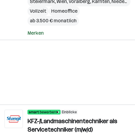
Steiermark
,
Wien
,
Voralberg
,
Kärnten
,
Niederösterreich
Vollzeit
Homeoffice
ab 3.500 € monatlich
Merken
Einblicke
KFZ-/Landmaschinentechniker als
Servicetechniker (m/w/d)