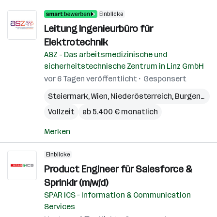
Einblicke
Leitung Ingenieurbüro für
Elektrotechnik
ASZ - Das arbeitsmedizinische und
sicherheitstechnische Zentrum in Linz GmbH
vor 6 Tagen veröffentlicht
Gesponsert
Steiermark
,
Wien
,
Niederösterreich
,
Burgenland
Vollzeit
ab 5.400 € monatlich
Merken
Einblicke
Product Engineer für Salesforce &
Sprinklr (m/w/d)
SPAR ICS – Information & Communication
Services