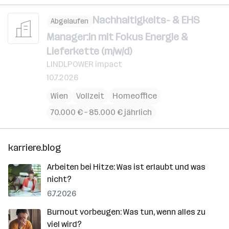
Nachhaltigkeits- & EHS
Abgelaufen
Manager:in mit Fokus Energie &
Lieferkette (m/w/d)
LINDLPOWER impact
10.7.2026
Wien
Vollzeit
Homeoffice
70.000 € – 85.000 € jährlich
karriere.blog
Arbeiten bei Hitze: Was ist erlaubt und was
nicht?
6.7.2026
Burnout vorbeugen: Was tun, wenn alles zu
viel wird?