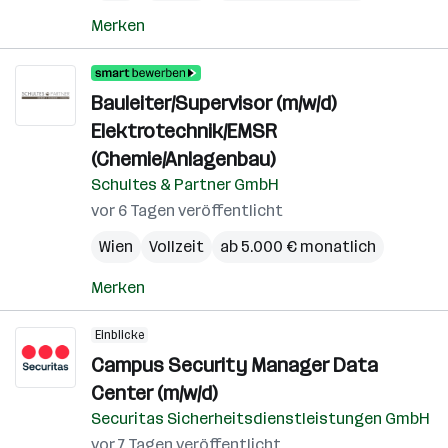
Merken
Bauleiter/Supervisor (m/w/d)
Elektrotechnik/EMSR
(Chemie/Anlagenbau)
Schultes & Partner GmbH
vor 6 Tagen veröffentlicht
Wien
Vollzeit
ab 5.000 € monatlich
Merken
Einblicke
Campus Security Manager Data
Center (m/w/d)
Securitas Sicherheitsdienstleistungen GmbH
vor 7 Tagen veröffentlicht