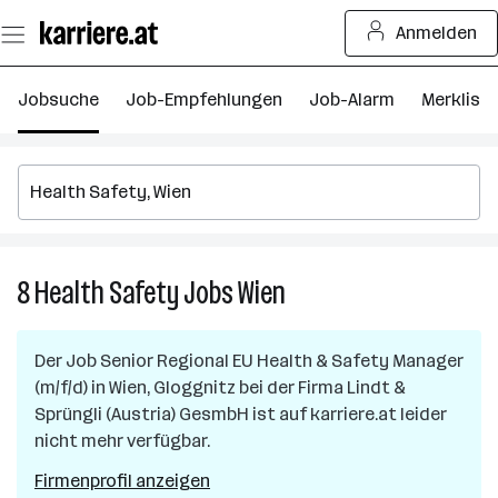
Zum
Anmelden
Seiteninhalt
springen
Jobsuche
Job-Empfehlungen
Job-Alarm
Merkliste
8
Health Safety
Jobs
Wien
8
Health
Safety
Der Job
Senior Regional EU Health & Safety Manager
Jobs
(m/f/d)
in
Wien, Gloggnitz
bei der Firma
Lindt &
in
Sprüngli (Austria) GesmbH
ist auf karriere.at leider
Wien
nicht mehr verfügbar.
Firmenprofil anzeigen