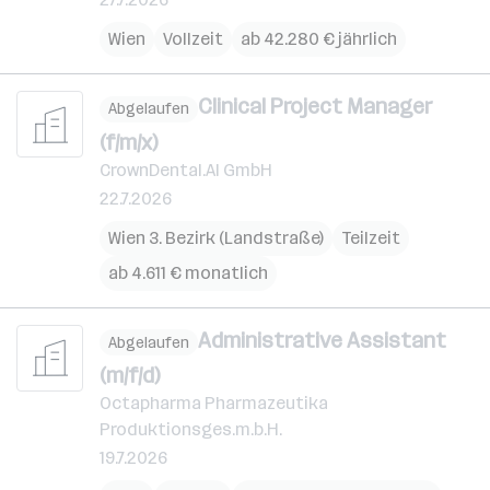
Wien
Vollzeit
ab 42.280 € jährlich
Clinical Project Manager
Abgelaufen
(f/m/x)
CrownDental.AI GmbH
22.7.2026
Wien 3. Bezirk (Landstraße)
Teilzeit
ab 4.611 € monatlich
Administrative Assistant
Abgelaufen
(m/f/d)
Octapharma Pharmazeutika
Produktionsges.m.b.H.
19.7.2026