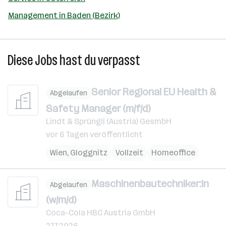
Management in Baden (Bezirk)
Diese Jobs hast du verpasst
Senior Regional EU Health &
Abgelaufen
Safety Manager (m/f/d)
Lindt & Sprüngli (Austria) GesmbH
vor 6 Tagen veröffentlicht
Wien
,
Gloggnitz
Vollzeit
Homeoffice
Maschinenbautechniker:in
Abgelaufen
(w/m/d)
Coca-Cola HBC Austria GmbH
27.7.2026