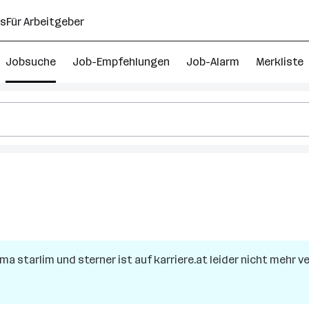
ns
Für Arbeitgeber
Jobsuche
Job-Empfehlungen
Job-Alarm
Merkliste
irma
starlim und sterner
ist auf karriere.at leider nicht mehr v