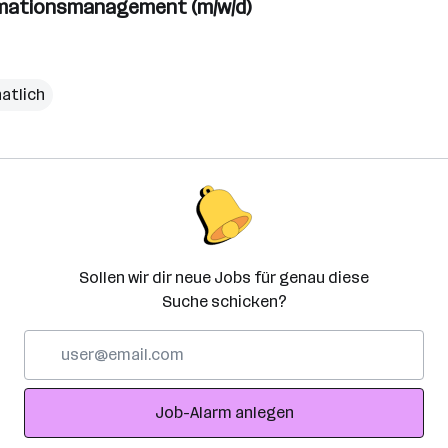
lamationsmanagement (m/w/d)
natlich
Sollen wir dir neue Jobs für genau diese
Suche schicken?
E-
Mail-
Adresse
Job-Alarm anlegen