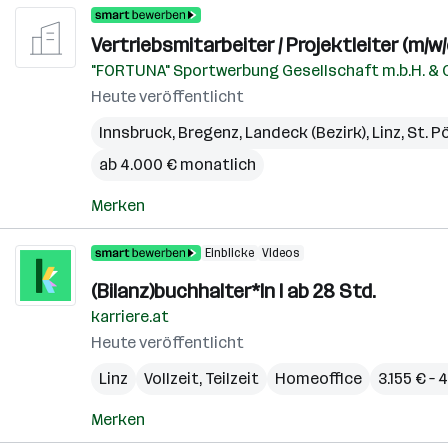
Vertriebsmitarbeiter / Projektleiter (m/w/
"FORTUNA" Sportwerbung Gesellschaft m.b.H. & 
Heute veröffentlicht
Innsbruck
,
Bregenz
,
Landeck (Bezirk)
,
Linz
,
St. P
ab 4.000 € monatlich
Merken
Einblicke
Videos
(Bilanz)buchhalter*In I ab 28 Std.
karriere.at
Heute veröffentlicht
Linz
Vollzeit, Teilzeit
Homeoffice
3.155 € –
Merken