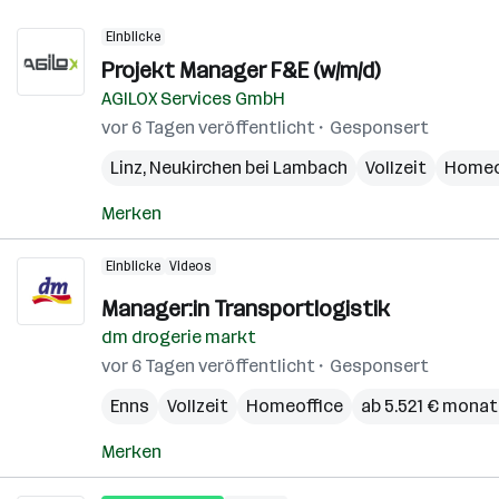
Einblicke
Projekt Manager F&E (w/m/d)
AGILOX Services GmbH
vor 6 Tagen veröffentlicht
Gesponsert
Linz
,
Neukirchen bei Lambach
Vollzeit
Homeo
Merken
Einblicke
Videos
Manager:in Transportlogistik
dm drogerie markt
vor 6 Tagen veröffentlicht
Gesponsert
Enns
Vollzeit
Homeoffice
ab 5.521 € monat
Merken