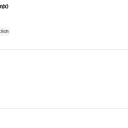
/x)
lich