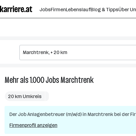
Zum
Jobs
Firmen
Lebenslauf
Blog & Tipps
Über U
Seiteninhalt
springen
Mehr als 1.000
Jobs
Marchtrenk
Mehr
als
1.000
20 km Umkreis
Jobs
in
Der Job
Anlagenbetreuer (m/w/d)
in
Marchtrenk
Marchtrenk
bei der F
Firmenprofil anzeigen