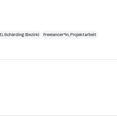
t)
,
Schärding (Bezirk)
Freelancer*in, Projektarbeit