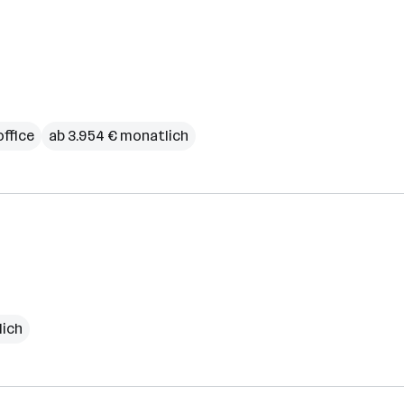
ffice
ab 3.954 € monatlich
lich