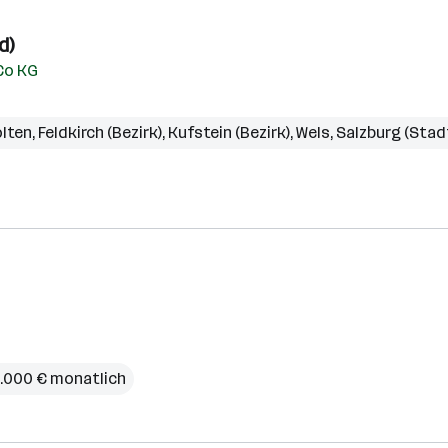
d)
Co KG
ölten
,
Feldkirch (Bezirk)
,
Kufstein (Bezirk)
,
Wels
,
Salzburg (Stad
 4.000 € monatlich