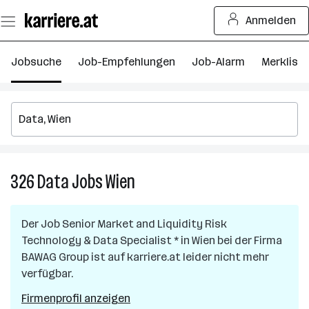
Zum
Anmelden
Seiteninhalt
springen
Jobsuche
Job-Empfehlungen
Job-Alarm
Merkliste
326
Data
Jobs
Wien
326
Data
Jobs
Der Job
Senior Market and Liquidity Risk
in
Technology & Data Specialist *
in
Wien
bei der Firma
Wien
BAWAG Group
ist auf karriere.at leider nicht mehr
verfügbar.
Firmenprofil anzeigen