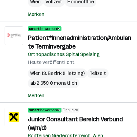
Wien
Vollzeit
Homeoffice
Merken
Patient*innenadministration/Ambulan
te Terminvergabe
Orthopädisches Spital Speising
Heute veröffentlicht
Wien 13. Bezirk (Hietzing)
Teilzeit
ab 2.659 € monatlich
Merken
Einblicke
Junior Consultant Bereich Verbund
(w/m/d)
Raiffeisen Niederösterreich-Wien