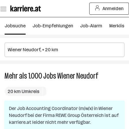
Zum
Anmelden
Seiteninhalt
springen
Jobsuche
Job-Empfehlungen
Job-Alarm
Merkliste
Mehr als 1.000
Jobs
Wiener Neudorf
Mehr
als
1.000
20 km Umkreis
Jobs
in
Der Job
Accounting Coordinator (m/w/x)
in
Wiener
Wiener
Neudorf
bei der Firma
REWE Group Österreich
Neudorf
ist auf
karriere.at leider nicht mehr verfügbar.