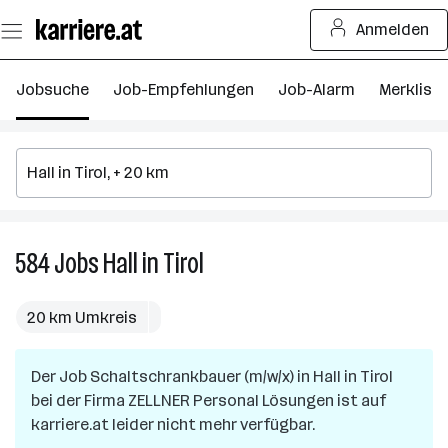
Zum
Anmelden
Seiteninhalt
springen
Jobsuche
Job-Empfehlungen
Job-Alarm
Merkliste
584
Jobs
Hall in Tirol
584
Jobs
in
20 km Umkreis
Hall
in
Der Job
Schaltschrankbauer (m/w/x)
Tirol
in
Hall in Tirol
bei der Firma
ZELLNER Personal Lösungen
ist auf
karriere.at leider nicht mehr verfügbar.