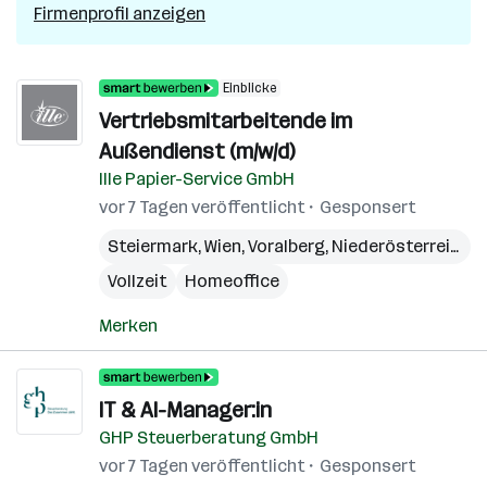
Firmenprofil anzeigen
Einblicke
Vertriebsmitarbeitende im
Außendienst (m/w/d)
Ille Papier-Service GmbH
vor 7 Tagen veröffentlicht
Gesponsert
Steiermark
,
Wien
,
Voralberg
,
Niederösterreich
,
B
Vollzeit
Homeoffice
Merken
IT & AI-Manager:in
GHP Steuerberatung GmbH
vor 7 Tagen veröffentlicht
Gesponsert