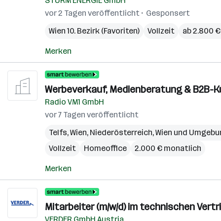
STURM ENERGIE GmbH
vor 2 Tagen veröffentlicht
Gesponsert
Wien 10. Bezirk (Favoriten)
Vollzeit
ab 2.800 €
Merken
Werbeverkauf, Medienberatung & B2B-K
Radio VM1 GmbH
vor 7 Tagen veröffentlicht
Telfs
,
Wien
,
Niederösterreich
,
Wien und Umgebu
Vollzeit
Homeoffice
2.000 € monatlich
Merken
Mitarbeiter (m/w/d) im technischen Vert
VERDER GmbH Austria