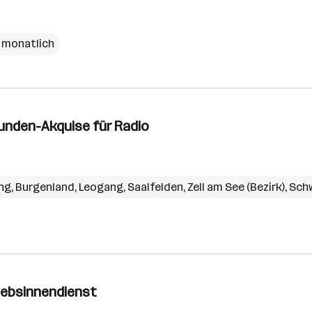
 monatlich
unden-Akquise für Radio
ng
,
Burgenland
,
Leogang
,
Saalfelden
,
Zell am See (Bezirk)
,
Sch
riebsinnendienst