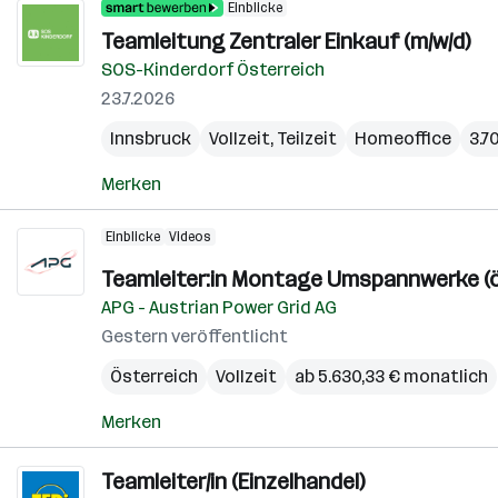
Einblicke
Teamleitung Zentraler Einkauf (m/w/d)
SOS-Kinderdorf Österreich
23.7.2026
Innsbruck
Vollzeit, Teilzeit
Homeoffice
3.7
Merken
Einblicke
Videos
Teamleiter:in Montage Umspannwerke (ö
APG - Austrian Power Grid AG
Gestern veröffentlicht
Österreich
Vollzeit
ab 5.630,33 € monatlich
Merken
Teamleiter/in (Einzelhandel)