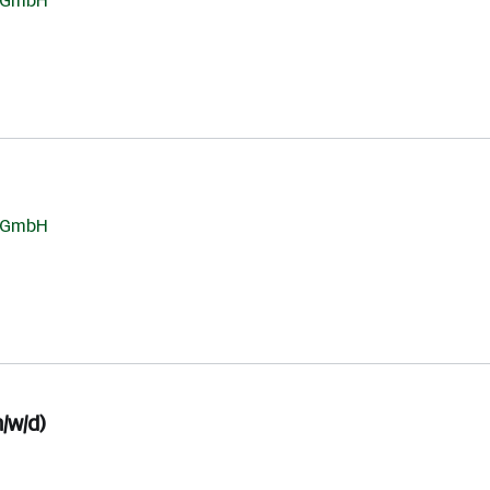
g GmbH
g GmbH
/w/d)