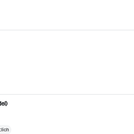
el)
lich