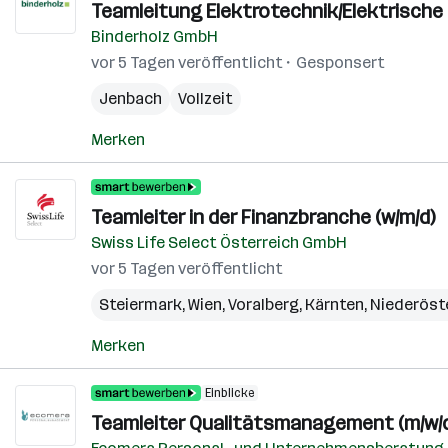
Teamleitung Elektrotechnik/Elektrische
Binderholz GmbH
vor 5 Tagen veröffentlicht
Gesponsert
Jenbach
Vollzeit
Merken
Teamleiter in der Finanzbranche (w/m/d)
Swiss Life Select Österreich GmbH
vor 5 Tagen veröffentlicht
Steiermark
,
Wien
,
Voralberg
,
Kärnten
,
Niederöst
Merken
Einblicke
Teamleiter Qualitätsmanagement (m/w/