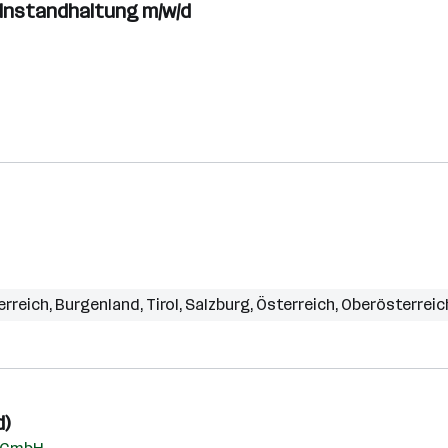
 Instandhaltung m/w/d
erreich
,
Burgenland
,
Tirol
,
Salzburg
,
Österreich
,
Oberösterreic
d)