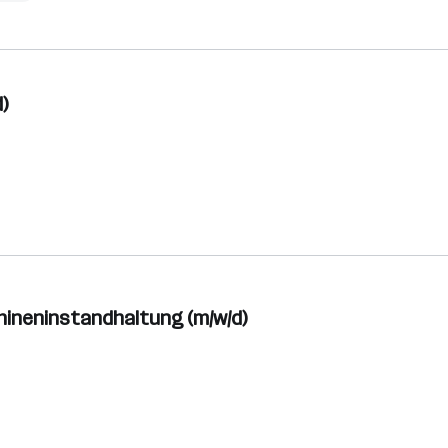
)
hineninstandhaltung (m/w/d)