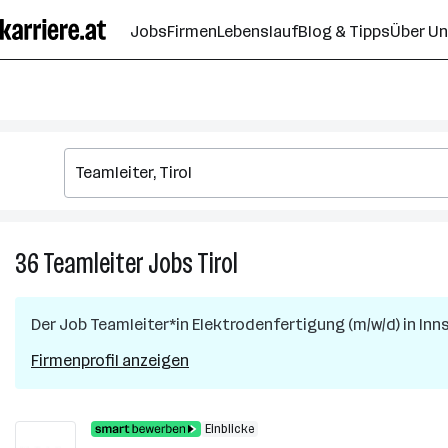
Zum
Jobs
Firmen
Lebenslauf
Blog & Tipps
Über U
Seiteninhalt
springen
36
Teamleiter
Jobs
Tirol
36
Teamleiter
Jobs
Der Job
Teamleiter*in Elektrodenfertigung (m/w/d)
in
Inn
in
Tirol
Firmenprofil anzeigen
Einblicke