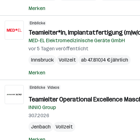
Merken
Einblicke
Teamleiter*in, Implantatfertigung (m/w/d
MED-EL Elektromedizinische Geräte GmbH
vor 5 Tagen veröffentlicht
Innsbruck
Vollzeit
ab 47.810,14 € jährlich
Merken
Einblicke
Videos
Teamleiter Operational Excellence Masc
INNIO Group
30.7.2026
Jenbach
Vollzeit
Merken