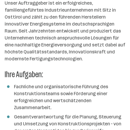
a
l
e
Unser Auftraggeber ist ein erfolgreiches,
t
e
n
l
familiengeführtes Industrieunternehmen mit Sitz in
g
r
d
l
Osttirol und zählt zu den führenden Herstellern
e
o
e
innovativer Energiesysteme im deutschsprachigen
b
r
n
Raum. Seit Jahrzehnten entwickelt und produziert das
e
t
Unternehmen technisch anspruchsvolle Lösungen für
r
e
eine nachhaltige Energieversorgung und setzt dabei auf
höchste Qualitätsstandards, Innovationskraft und
modernste Fertigungstechnologien.
Ihre Aufgaben:
Fachliche und organisatorische Führung des
Konstruktionsteams sowie Förderung einer
erfolgreichen und wertschätzenden
Zusammenarbeit.
Gesamtverantwortung für die Planung, Steuerung
und Umsetzung von Konstruktionsprojekten – von