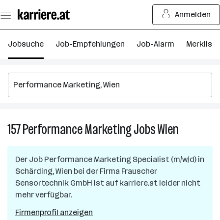
Zum
Anmelden
Seiteninhalt
springen
Jobsuche
Job-Empfehlungen
Job-Alarm
Merkliste
157
Performance Marketing
Jobs
Wien
157
Performan
Marketing
Der Job
Performance Marketing Specialist (m/w/d)
in
Jobs
Schärding, Wien
bei der Firma
Frauscher
in
Sensortechnik GmbH
ist auf karriere.at leider nicht
Wien
mehr verfügbar.
Firmenprofil anzeigen