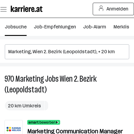
Zum
Anmelden
Seiteninhalt
springen
Jobsuche
Job-Empfehlungen
Job-Alarm
Merkliste
970
Marketing
Jobs
Wien 2. Bezirk
9
M
(Leopoldstadt)
J
in
W
20 km Umkreis
2.
Be
(L
Marketing Communication Manager