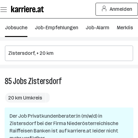
Zum
Anmelden
Seiteninhalt
springen
Jobsuche
Job-Empfehlungen
Job-Alarm
Merkliste
85
Jobs
Zistersdorf
85
Jobs
in
20 km Umkreis
Zistersdorf
Der Job
Privatkundenberater:in (m/w/d)
in
Zistersdorf
bei der Firma
Niederösterreichische
Raiffeisen Banken
ist auf karriere.at leider nicht