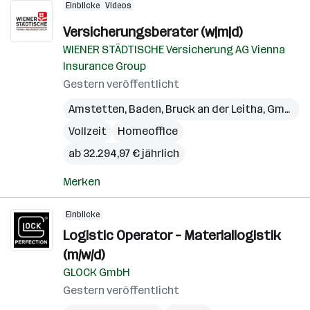
Einblicke
Videos
Versicherungsberater (w|m|d)
WIENER STÄDTISCHE Versicherung AG Vienna
Insurance Group
Gestern veröffentlicht
Amstetten
,
Baden
,
Bruck an der Leitha
,
Gmünd
,
Vollzeit
Homeoffice
ab 32.294,97 € jährlich
Merken
Einblicke
Logistic Operator – Materiallogistik
(m/w/d)
GLOCK GmbH
Gestern veröffentlicht