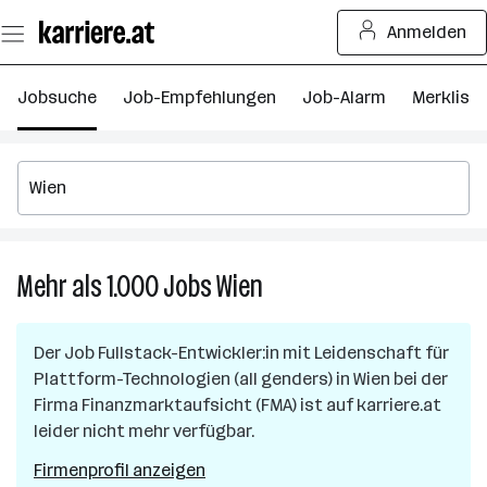
Zum
Anmelden
Seiteninhalt
springen
Jobsuche
Job-Empfehlungen
Job-Alarm
Merkliste
Mehr als 1.000
Jobs
Wien
Mehr
als
1.000
Der Job
Fullstack-Entwickler:in mit Leidenschaft für
Jobs
Plattform-Technologien (all genders)
in
Wien
bei der
in
Firma
Finanzmarktaufsicht (FMA)
ist auf karriere.at
Wien
leider nicht mehr verfügbar.
Firmenprofil anzeigen