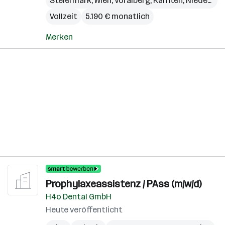
Steiermark
,
Wien
,
Voralberg
,
Kärnten
,
Niederösterreich
Vollzeit
5.190 € monatlich
Merken
Prophylaxeassistenz / PAss (m/w/d)
H4o Dental GmbH
Heute veröffentlicht