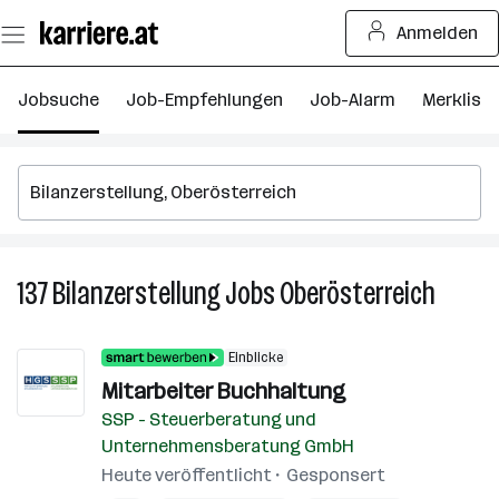
Zum
Anmelden
Seiteninhalt
springen
Jobsuche
Job-Empfehlungen
Job-Alarm
Merkliste
137
Bilanzerstellung
Jobs
Oberösterreich
137
Bilanze
Jobs
Einblicke
in
Mitarbeiter Buchhaltung
Oberöst
SSP - Steuerberatung und
Unternehmensberatung GmbH
Heute veröffentlicht
Gesponsert