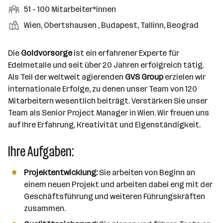
r
r
b
f
M
51 - 100 Mitarbeiter*innen
t
d
e
t
b
e
e
i
e
S
S
Wien, Obertshausen , Budapest, Tallinn, Beograd
e
n
l
t
l
t
t
i
e
d
a
l
e
a
t
Die
Goldvorsorge
ist ein erfahrener Experte für
e
r
l
n
g
Edelmetalle und seit über 20 Jahren erfolgreich tätig.
r
b
l
d
e
Als Teil der weltweit agierenden
GVS Group
erzielen wir
e
e
o
b
internationale Erfolge, zu denen unser Team von 120
i
n
r
e
Mitarbeitern wesentlich beiträgt. Verstärken Sie unser
t
t
r
Team als Senior Project Manager in Wien. Wir freuen uns
e
e
auf Ihre Erfahrung, Kreativität und Eigenständigkeit.
r
*
Ihre Aufgaben:
i
n
Projektentwicklung:
Sie arbeiten von Beginn an
n
einem neuen Projekt und arbeiten dabei eng mit der
e
Geschäftsführung und weiteren Führungskräften
n
zusammen.
a