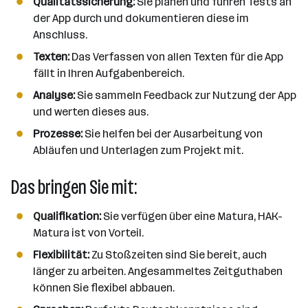
n
Qualitätssicherung:
Sie planen und führen Tests an
z
der App durch und dokumentieren diese im
a
Anschluss.
h
Texten:
Das Verfassen von allen Texten für die App
l
fällt in Ihren Aufgabenbereich.
Analyse:
Sie sammeln Feedback zur Nutzung der App
und werten dieses aus.
Prozesse:
Sie helfen bei der Ausarbeitung von
Abläufen und Unterlagen zum Projekt mit.
Das bringen Sie mit:
Qualifikation:
Sie verfügen über eine Matura, HAK-
Matura ist von Vorteil.
Flexibilität:
Zu Stoßzeiten sind Sie bereit, auch
länger zu arbeiten. Angesammeltes Zeitguthaben
können Sie flexibel abbauen.