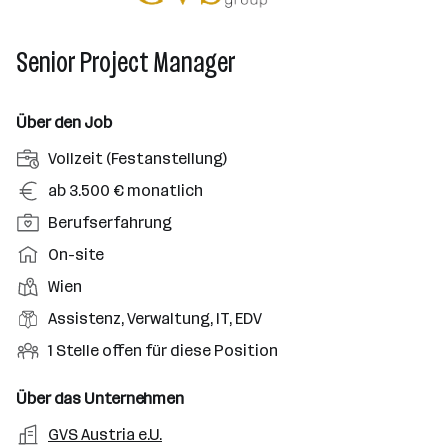
Senior Project Manager
Über den Job
A
Vollzeit (Festanstellung)
n
G
ab 3.500 € monatlich
s
e
P
Berufserfahrung
t
h
o
e
A
On-site
a
s
l
r
l
D
Wien
i
l
b
t
i
t
B
Assistenz, Verwaltung, IT, EDV
u
e
e
i
e
n
i
O
1 Stelle offen für diese Position
n
o
r
g
t
f
s
n
u
s
s
f
Über das Unternehmen
t
s
f
a
m
e
o
A
GVS Austria e.U.
e
s
r
o
n