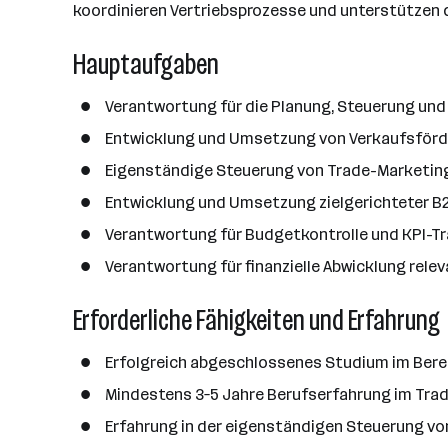
d
e
koordinieren Vertriebsprozesse und unterstützen d
e
e
o
b
i
n
r
Hauptaufgaben
e
t
t
r
e
e
Verantwortung für die Planung, Steuerung und
r
*
Entwicklung und Umsetzung von Verkaufsförd
i
Eigenständige Steuerung von Trade-Marketing
n
Entwicklung und Umsetzung zielgerichteter 
n
e
Verantwortung für Budgetkontrolle und KPI-Tr
n
Verantwortung für finanzielle Abwicklung rele
a
n
Erforderliche Fähigkeiten und Erfahrung
z
a
Erfolgreich abgeschlossenes Studium im Bereic
h
Mindestens 3–5 Jahre Berufserfahrung im Trad
l
Erfahrung in der eigenständigen Steuerung vo