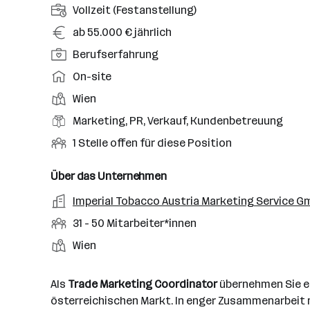
A
Vollzeit (Festanstellung)
n
G
ab 55.000 € jährlich
s
e
P
Berufserfahrung
t
h
o
e
A
On-site
a
s
l
r
l
D
Wien
i
l
b
t
i
t
B
Marketing, PR, Verkauf, Kundenbetreuung
u
e
e
i
e
n
i
O
1 Stelle offen für diese Position
n
o
r
g
t
f
s
n
u
s
s
f
Über das Unternehmen
t
s
f
a
m
e
o
A
Imperial Tobacco Austria Marketing Service 
e
s
r
o
n
r
r
b
f
M
31 - 50 Mitarbeiter*innen
t
d
e
t
b
e
e
i
e
S
S
Wien
e
n
l
t
l
t
t
i
e
d
a
l
e
a
t
Als
Trade Marketing Coordinator
übernehmen Sie ei
e
r
l
n
g
österreichischen Markt. In enger Zusammenarbeit m
r
b
l