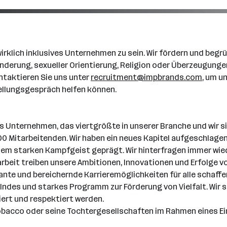
in wirklich inklusives Unternehmen zu sein. Wir fördern und 
ehinderung, sexueller Orientierung, Religion oder Überzeugun
ontaktieren Sie uns unter
recruitment@impbrands.com
,
um uns
ellungsgespräch helfen können.
 Unternehmen, das viertgrößte in unserer Branche und wir sind 
 Mitarbeitenden. Wir haben ein neues Kapitel aufgeschlagen,
inem starken Kampfgeist geprägt. Wir hinterfragen immer wie
beit treiben unsere Ambitionen, Innovationen und Erfolge vor
e und bereichernde Karrieremöglichkeiten für alle schaffen.
lndes und starkes Programm zur Förderung von Vielfalt. Wir s
iert und respektiert werden.
 Tobacco oder seine Tochtergesellschaften im Rahmen eines E