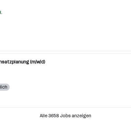
.
nsatzplanung (m/w/d)
lich
Alle 3658 Jobs anzeigen