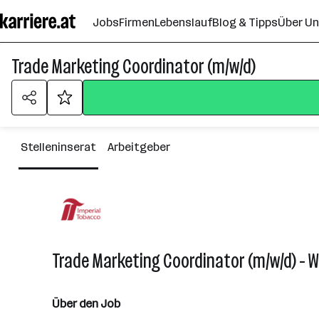
Zum
Jobs
Firmen
Lebenslauf
Blog & Tipps
Über U
Seiteninhalt
springen
Trade Marketing Coordinator (m/w/d)
Stelleninserat
Arbeitgeber
Trade Marketing Coordinator (m/w/d) - W
Über den Job