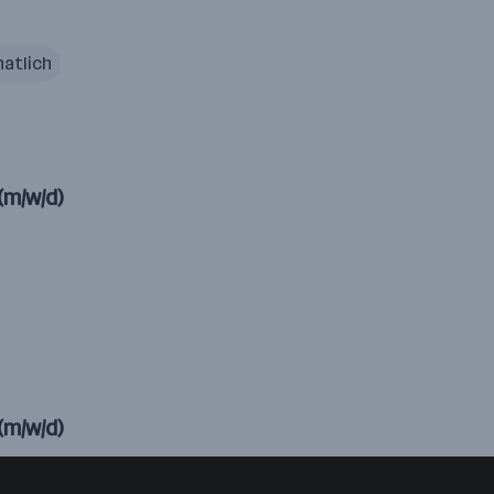
natlich
(m/w/d)
(m/w/d)