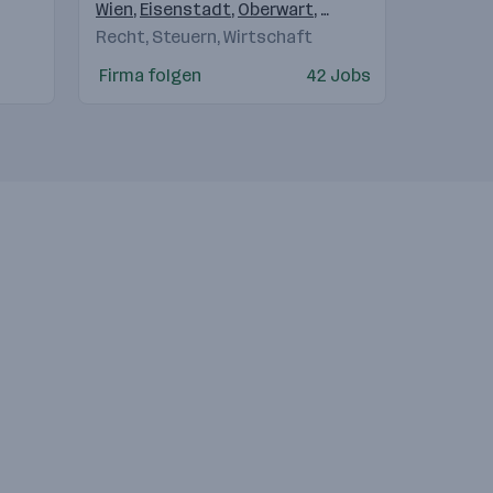
Steuerberatungsgesellschaft
Wien
,
Eisenstadt
,
Oberwart
,
Klagenfurt
,
Wolfsber
Recht, Steuern, Wirtschaft
Firma folgen
42 Jobs