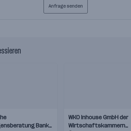
Anfrage senden
essieren
Einblicke
he
WKO Inhouse GmbH der
Videos
ensberatung Bank
Wirtschaftskammern