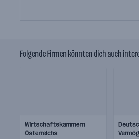
Folgende Firmen könnten dich auch inter
Einblicke
Einblicke
Einblicke
Einblicke
Wirtschaftskammern
Deutsc
Videos
Videos
Österreichs
Vermög