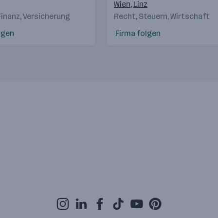
Österreichs
irch
,
Klagenfurt
,
Graz
,
Eisenstadt
Wien
,
Linz
Finanz, Versicherung
Recht, Steuern, Wirtschaft
lgen
Firma folgen