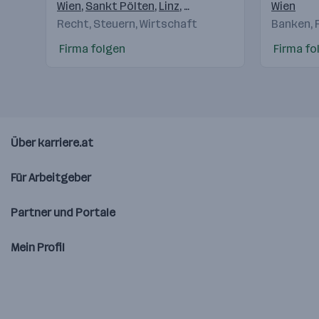
AG
Wien
,
Sankt Pölten
,
Linz
,
Salzburg
,
Innsbruck
Wien
,
Feldk
Recht, Steuern, Wirtschaft
Banken, 
Firma folgen
Firma fo
Über karriere.at
Für Arbeitgeber
Partner und Portale
Mein Profil