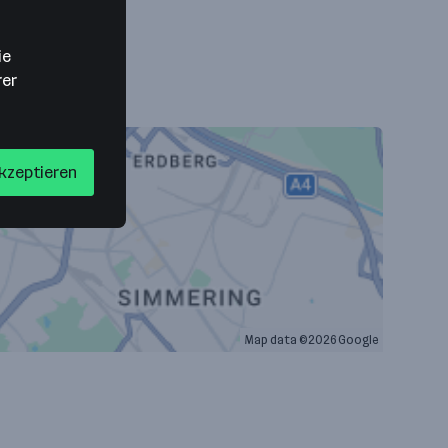
ie
rer
akzeptieren
Map data ©2026 Google