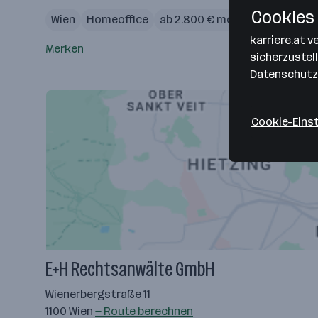
Cookies 
Wien
Homeoffice
ab 2.800 € monatlich
karriere.at 
Merken
sicherzustel
Datenschutz
Cookie-Eins
E+H Rechtsanwälte GmbH
Wienerbergstraße 11
1100 Wien
— Route berechnen