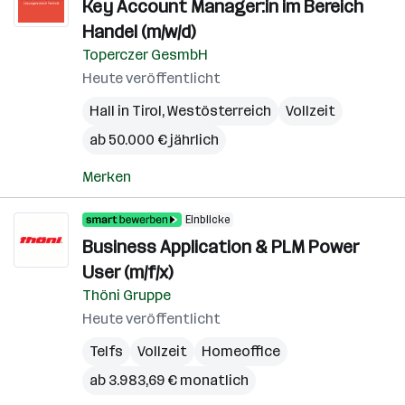
Key Account Manager:in im Bereich
Handel (m/w/d)
Toperczer GesmbH
Heute veröffentlicht
Hall in Tirol
,
Westösterreich
Vollzeit
ab 50.000 € jährlich
Merken
Einblicke
Business Application & PLM Power
User (m/f/x)
Thöni Gruppe
Heute veröffentlicht
Telfs
Vollzeit
Homeoffice
ab 3.983,69 € monatlich