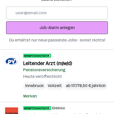
E-
Mail-
Adresse
Job-Alarm anlegen
Du erhältst nur neue passende Jobs – sonst nichts!
Leitender Arzt (m/w/d)
Pensionsversicherung
Heute veröffentlicht
Innsbruck
Vollzeit
ab 117.778,50 € jährlich
Merken
Einblicke