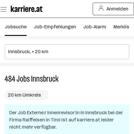
Zum
Anmelden
Seiteninhalt
springen
Jobsuche
Job-Empfehlungen
Job-Alarm
Merkliste
484
Jobs
Innsbruck
484
Jobs
in
20 km Umkreis
Innsbruck
Der Job
Externe:r Innenrevisor:in
in
Innsbruck
bei der
Firma
Raiffeisen in Tirol
ist auf karriere.at leider
nicht mehr verfügbar.