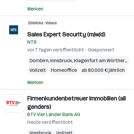
Merken
Einblicke
Videos
Sales Expert Security (m/w/d)
NTS
vor 7 Tagen veröffentlicht
Gesponsert
Dornbirn
,
Innsbruck
,
Klagenfurt am Wörthersee
Vollzeit
Homeoffice
ab 80.000 € jährlich
Merken
Firmenkundenbetreuer Immobilien (all
genders)
BTV Vier Länder Bank AG
Heute veröffentlicht
Innsbruck
Vollzeit