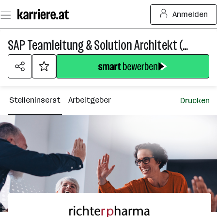
Zum
Anmelden
Seiteninhalt
springen
SAP Teamleitung & Solution Architekt (m/w/d)
Stelleninserat
Arbeitgeber
Drucken