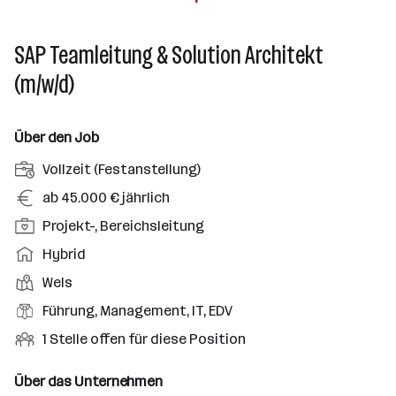
SAP Teamleitung & Solution Architekt
(m/w/d)
Über den Job
A
Vollzeit (Festanstellung)
n
G
ab 45.000 € jährlich
s
e
P
Projekt-, Bereichsleitung
t
h
o
e
A
Hybrid
a
s
l
r
l
D
Wels
i
l
b
t
i
t
B
Führung, Management, IT, EDV
u
e
e
i
e
n
i
O
1 Stelle offen für diese Position
n
o
r
g
t
f
s
n
u
s
s
f
Über das Unternehmen
t
s
f