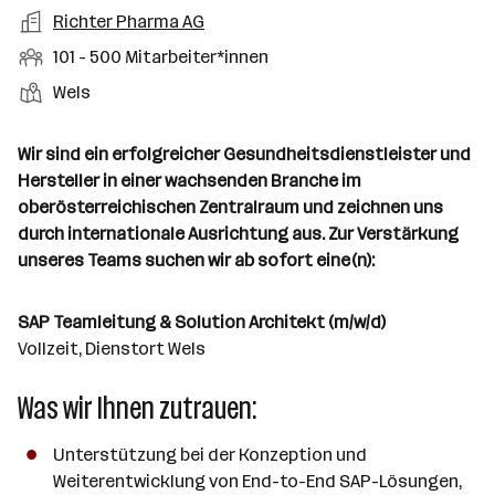
a
m
e
o
A
Richter Pharma AG
e
s
r
o
n
r
r
b
f
M
101 - 500 Mitarbeiter*innen
t
d
e
t
b
e
e
i
e
S
S
Wels
e
n
l
t
l
t
t
i
e
d
a
l
e
a
t
Wir sind ein erfolgreicher Gesundheitsdienstleister und
e
r
l
n
g
Hersteller in einer wachsenden Branche im
r
b
l
d
e
oberösterreichischen Zentralraum und zeichnen uns
e
e
o
b
durch internationale Ausrichtung aus. Zur Verstärkung
i
n
r
e
unseres Teams suchen wir ab sofort eine(n):
t
t
r
e
e
r
SAP Teamleitung & Solution Architekt (m/w/d)
*
Vollzeit, Dienstort Wels
i
Was wir Ihnen zutrauen:
n
n
e
Unterstützung bei der Konzeption und
n
Weiterentwicklung von End-to-End SAP-Lösungen,