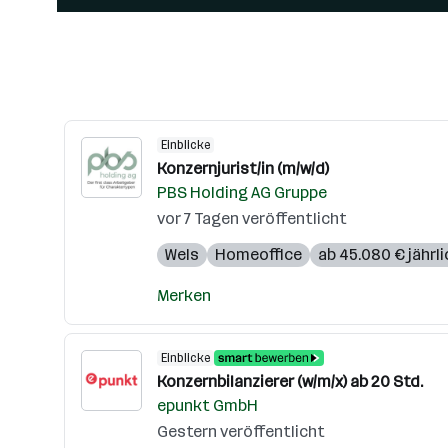
Einblicke
Konzernjurist/in (m/w/d)
PBS Holding AG Gruppe
vor 7 Tagen veröffentlicht
Wels
Homeoffice
ab 45.080 € jährli
Merken
Einblicke
Konzernbilanzierer (w/m/x) ab 20 Std.
epunkt GmbH
Gestern veröffentlicht