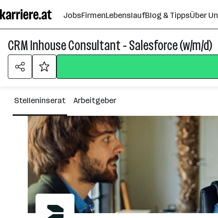
Zum
Jobs
Firmen
Lebenslauf
Blog & Tipps
Über U
Seiteninhalt
springen
CRM Inhouse Consultant - Salesforce (w/m/d)
Stelleninserat
Arbeitgeber