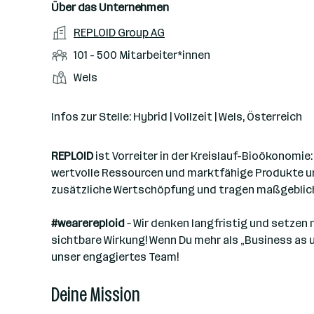
n
u
s
s
f
Über das Unternehmen
t
s
f
a
m
e
o
A
REPLOID Group AG
e
s
r
o
n
r
r
b
f
M
101 - 500 Mitarbeiter*innen
t
d
e
t
b
e
e
i
e
S
S
Wels
e
n
l
t
l
t
t
i
e
d
a
l
e
a
t
Infos zur Stelle: Hybrid | Vollzeit | Wels, Österreich
e
r
l
n
g
r
b
l
d
e
e
REPLOID
ist Vorreiter in der Kreislauf-Bioökonomie
e
o
b
i
wertvolle Ressourcen und marktfähige Produkte um
n
r
e
t
zusätzliche Wertschöpfung und tragen maßgeblich 
t
r
e
e
r
#wearereploid
– Wir denken langfristig und setzen 
*
sichtbare Wirkung! Wenn Du mehr als „Business as
i
unser engagiertes Team!
n
Deine Mission
n
e