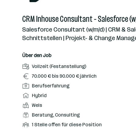
CRM Inhouse Consultant - Salesforce (w
Salesforce Consultant (w/m/d) | CRM & Sal
Schnittstellen | Projekt- & Change Mana
Über den Job
A
Vollzeit (Festanstellung)
n
G
70.000 € bis 90.000 € jährlich
s
e
P
Berufserfahrung
t
h
o
e
A
Hybrid
a
s
l
r
l
D
Wels
i
l
b
t
i
t
B
Beratung, Consulting
u
e
e
i
e
n
i
O
1 Stelle offen für diese Position
n
o
r
g
t
f
s