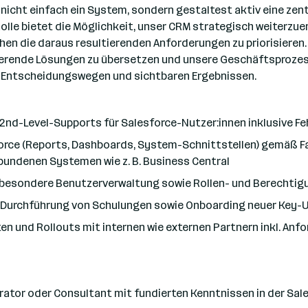
nicht einfach ein System, sondern gestaltest aktiv eine zentr
 Rolle bietet die Möglichkeit, unser CRM strategisch weiterzu
chen die daraus resultierenden Anforderungen zu priorisieren
rende Lösungen zu übersetzen und unsere Geschäftsprozesse
 Entscheidungswegen und sichtbaren Ergebnissen.
 2nd-Level-Supports für Salesforce-Nutzer:innen inklusive F
orce (Reports, Dashboards, System-Schnittstellen) gemäß F
bundenen Systemen wie z. B. Business Central
besondere Benutzerverwaltung sowie Rollen- und Berechti
Durchführung von Schulungen sowie Onboarding neuer Key-U
ten und Rollouts mit internen wie externen Partnern inkl. A
rator oder Consultant mit fundierten Kenntnissen in der Sale