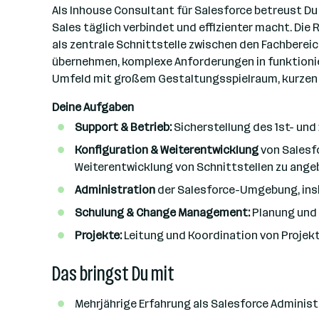
n
Als Inhouse Consultant für Salesforce betreust Du 
a
Sales täglich verbindet und effizienter macht. Die
n
als zentrale Schnittstelle zwischen den Fachberei
z
übernehmen, komplexe Anforderungen in funktionie
a
Umfeld mit großem Gestaltungsspielraum, kurzen
h
Deine Aufgaben
l
Support & Betrieb:
Sicherstellung des 1st- und
Konfiguration & Weiterentwicklung
von Salesf
Weiterentwicklung von Schnittstellen zu ange
Administration
der Salesforce-Umgebung, ins
Schulung & Change Management:
Planung und 
Projekte:
Leitung und Koordination von Projek
Das bringst Du mit
Mehrjährige Erfahrung als Salesforce Administ