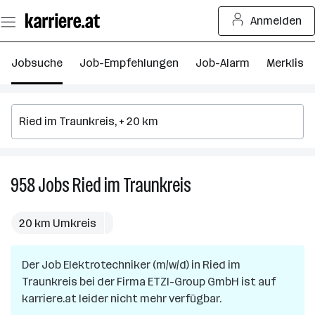
Zum
Anmelden
Seiteninhalt
springen
Jobsuche
Job-Empfehlungen
Job-Alarm
Merkliste
958
Jobs
Ried im Traunkreis
958
Jobs
in
20 km Umkreis
Ried
im
Der Job
Elektrotechniker (m/w/d)
in
Traunkreis
Ried im
Traunkreis
bei der Firma
ETZI-Group GmbH
ist auf
karriere.at leider nicht mehr verfügbar.