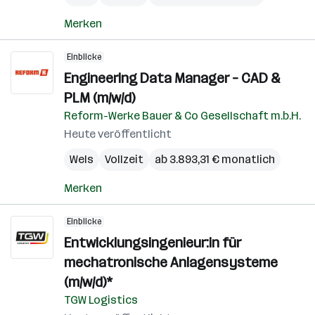
Merken
Einblicke
Engineering Data Manager – CAD &
PLM (m/w/d)
Reform-Werke Bauer & Co Gesellschaft m.b.H.
Heute veröffentlicht
Wels
Vollzeit
ab 3.893,31 € monatlich
Merken
Einblicke
Entwicklungsingenieur:in für
mechatronische Anlagensysteme
(m/w/d)*
TGW Logistics