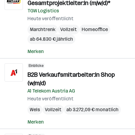
Gesamtprojektleiter:in (m/w/d)*
TGW Logistics
Heute veröffentlicht
Marchtrenk
Vollzeit
Homeoffice
ab 64.830 € jährlich
Merken
Einblicke
B2B Verkaufsmitarbeiter:in Shop
(w/m/d)
A1 Telekom Austria AG
Heute veröffentlicht
Wels
Vollzeit
ab 3.272,09 € monatlich
Merken