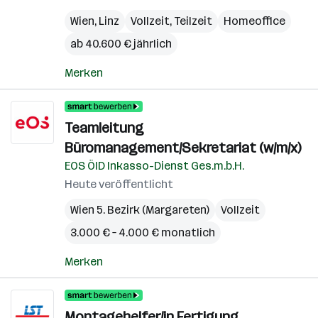
Wien
,
Linz
Vollzeit, Teilzeit
Homeoffice
ab 40.600 € jährlich
Merken
Teamleitung
Büromanagement/Sekretariat (w/m/x)
EOS ÖID Inkasso-Dienst Ges.m.b.H.
Heute veröffentlicht
Wien 5. Bezirk (Margareten)
Vollzeit
3.000 € – 4.000 € monatlich
Merken
Montagehelfer/in Fertigung