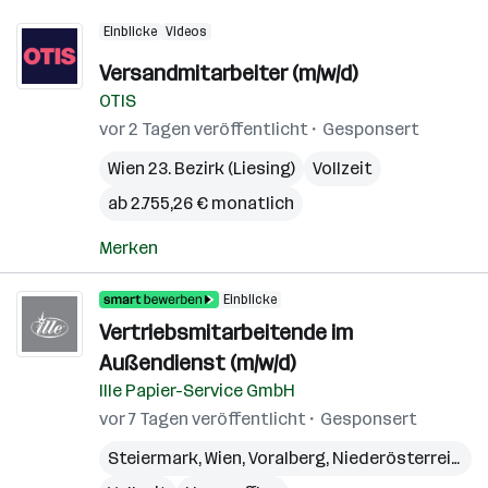
Einblicke
Videos
Versandmitarbeiter (m/w/d)
OTIS
vor 2 Tagen veröffentlicht
Gesponsert
Wien 23. Bezirk (Liesing)
Vollzeit
ab 2.755,26 € monatlich
Merken
Einblicke
Vertriebsmitarbeitende im
Außendienst (m/w/d)
Ille Papier-Service GmbH
vor 7 Tagen veröffentlicht
Gesponsert
Steiermark
,
Wien
,
Voralberg
,
Niederösterreich
,
B