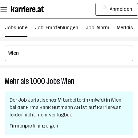
Zum
Anmelden
Seiteninhalt
springen
Jobsuche
Job-Empfehlungen
Job-Alarm
Merkliste
Mehr als 1.000
Jobs
Wien
Mehr
als
1.000
Der Job
Juristische:r Mitarbeiter:in (m/w/d)
in
Wien
Jobs
bei der Firma
Bank Gutmann AG
ist auf karriere.at
in
leider nicht mehr verfügbar.
Wien
Firmenprofil anzeigen