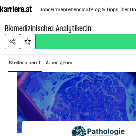
Zum
Jobs
Firmen
Lebenslauf
Blog & Tipps
Über U
Seiteninhalt
springen
Biomedizinische:r Analytiker:in
Stelleninserat
Arbeitgeber