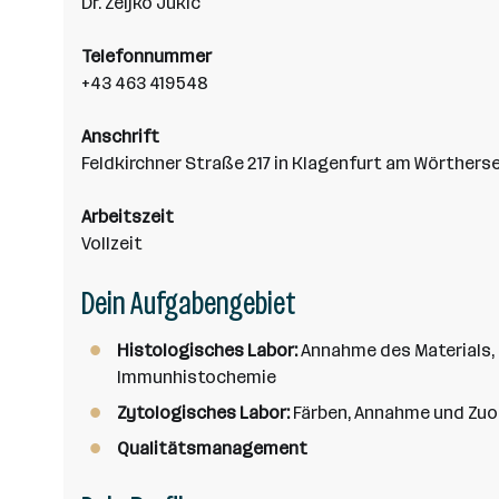
n
Dr. Zeljko Jukic
z
a
Telefonnummer
h
+43 463 419548
l
Anschrift
Feldkirchner Straße 217 in Klagenfurt am Wörthers
Arbeitszeit
Vollzeit
Dein Aufgabengebiet
Histologisches Labor:
Annahme des Materials, 
Immunhistochemie
Zytologisches Labor:
Färben, Annahme und Zuo
Qualitätsmanagement