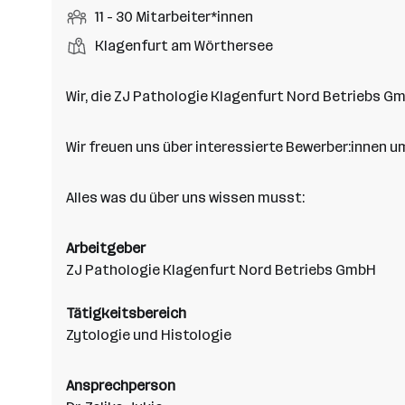
r
r
b
f
M
11 - 30 Mitarbeiter*innen
t
d
e
t
b
e
e
i
e
S
S
Klagenfurt am Wörthersee
e
n
l
t
l
t
t
i
e
d
a
l
e
a
t
Wir, die ZJ Pathologie Klagenfurt Nord Betriebs 
e
r
l
n
g
r
b
l
d
e
e
Wir freuen uns über interessierte Bewerber:innen u
e
o
b
i
n
r
e
t
t
Alles was du über uns wissen musst:
r
e
e
r
Arbeitgeber
*
ZJ Pathologie Klagenfurt Nord Betriebs GmbH
i
n
Tätigkeitsbereich
n
Zytologie und Histologie
e
n
a
Ansprechperson