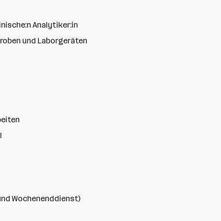
ische:n Analytiker:in
roben und Laborgeräten
beiten
l
 und Wochenenddienst)