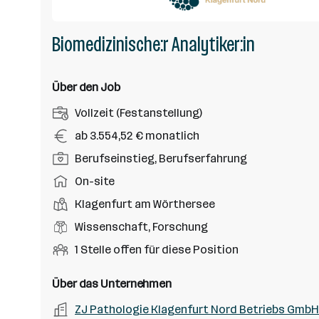
Biomedizinische:r Analytiker:in
Über den Job
A
Vollzeit (Festanstellung)
n
G
ab 3.554,52 € monatlich
s
e
P
Berufseinstieg, Berufserfahrung
t
h
o
e
A
On-site
a
s
l
r
l
D
Klagenfurt am Wörthersee
i
l
b
t
i
t
B
Wissenschaft, Forschung
u
e
e
i
e
n
i
O
1 Stelle offen für diese Position
n
o
r
g
t
f
s
n
u
s
s
f
Über das Unternehmen
t
s
f
a
m
e
o
A
ZJ Pathologie Klagenfurt Nord Betriebs GmbH
e
s
r
o
n