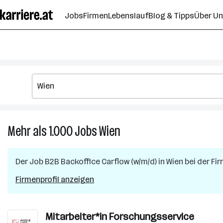
Zum
Jobs
Firmen
Lebenslauf
Blog & Tipps
Über U
Seiteninhalt
springen
Mehr als 1.000
Jobs
Wien
Mehr
als
1.000
Der Job
B2B Backoffice Carflow (w/m/d)
in
Wien
bei der Fi
Jobs
in
Firmenprofil anzeigen
Wien
Mitarbeiter*in Forschungsservice