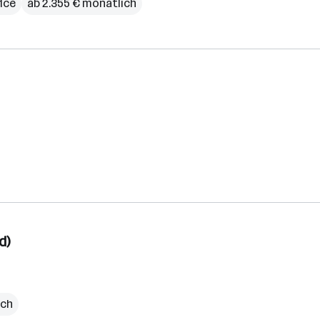
ice
ab 2.355 € monatlich
d)
ich