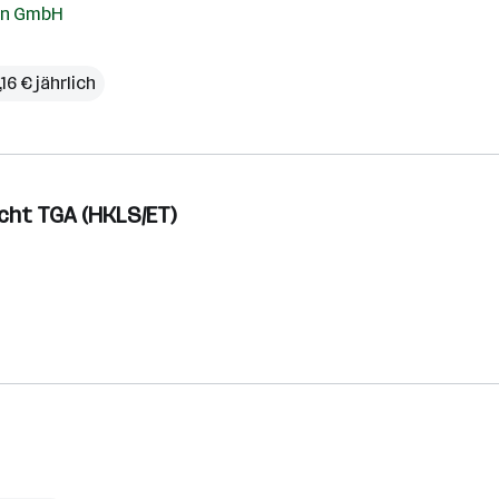
ien GmbH
,16 € jährlich
sicht TGA (HKLS/ET)