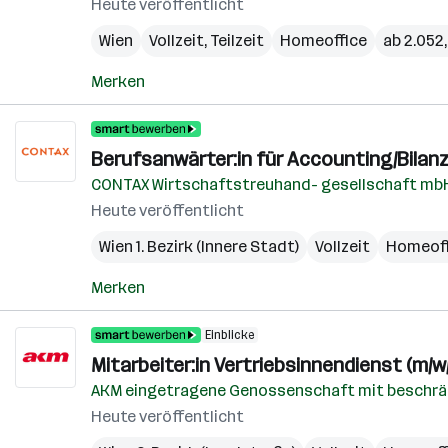
Heute veröffentlicht
Wien
Vollzeit, Teilzeit
Homeoffice
ab 2.052
Merken
Berufsanwärter:in für Accounting/Bilanz
CONTAX Wirtschaftstreuhand- gesellschaft mb
Heute veröffentlicht
Wien 1. Bezirk (Innere Stadt)
Vollzeit
Homeoff
Merken
Einblicke
Mitarbeiter:in Vertriebsinnendienst (m/w
AKM eingetragene Genossenschaft mit beschrä
Heute veröffentlicht