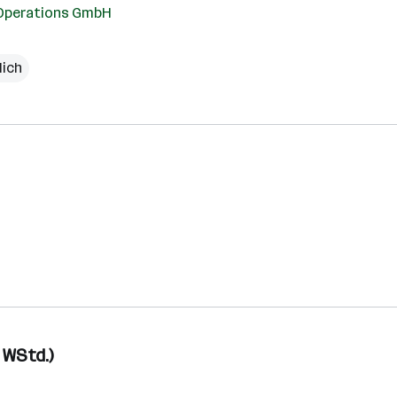
 Operations GmbH
lich
0 WStd.)