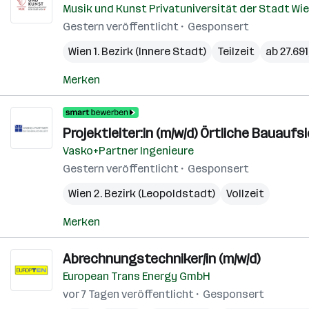
Musik und Kunst Privatuniversität der Stadt W
Gestern veröffentlicht
Gesponsert
Wien 1. Bezirk (Innere Stadt)
Teilzeit
ab 27.691
Merken
Projektleiter:in (m/w/d) Örtliche Bauauf
Vasko+Partner Ingenieure
Gestern veröffentlicht
Gesponsert
Wien 2. Bezirk (Leopoldstadt)
Vollzeit
Merken
Abrechnungstechniker/in (m/w/d)
European Trans Energy GmbH
vor 7 Tagen veröffentlicht
Gesponsert