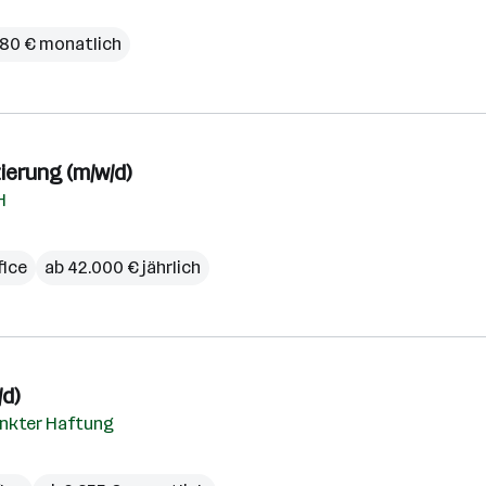
,80 € monatlich
ierung (m/w/d)
H
ice
ab 42.000 € jährlich
/d)
nkter Haftung