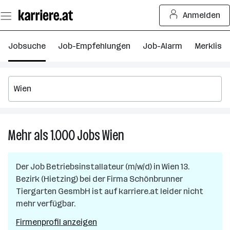
Zum
Anmelden
Seiteninhalt
springen
Jobsuche
Job-Empfehlungen
Job-Alarm
Merkliste
Mehr als 1.000
Jobs
Wien
Mehr
als
1.000
Der Job
Betriebsinstallateur (m/w/d)
in
Wien 13.
Jobs
Bezirk (Hietzing)
bei der Firma
Schönbrunner
in
Tiergarten GesmbH
ist auf karriere.at leider nicht
Wien
mehr verfügbar.
Firmenprofil anzeigen