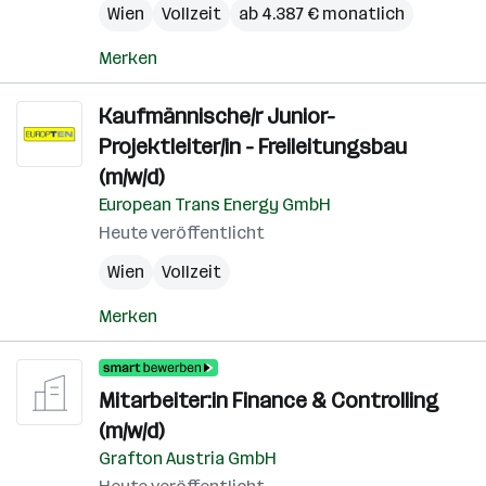
Wien
Vollzeit
ab 4.387 € monatlich
Merken
Kaufmännische/r Junior-
Projektleiter/in - Freileitungsbau
(m/w/d)
European Trans Energy GmbH
Heute veröffentlicht
Wien
Vollzeit
Merken
Mitarbeiter:in Finance & Controlling
(m/w/d)
Grafton Austria GmbH