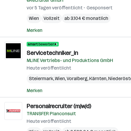
eRecruiter GmbH
vor 5 Tagen veröffentlicht
Gesponsert
Wien
Vollzeit
ab 3.104 € monatlich
Merken
Servicetechniker_in
MLINE Vertriebs- und Produktions GmbH
Heute veröffentlicht
Steiermark
,
Wien
,
Voralberg
,
Kärnten
,
Niederöst
Merken
Personalrecruiter (m/w/d)
TRANSFER Planconsult
Heute veröffentlicht