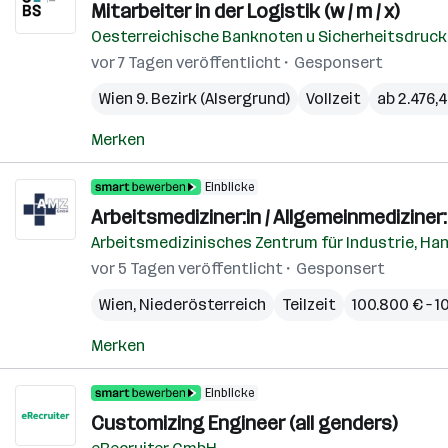
Mitarbeiter in der Logistik (w / m / x)
Oesterreichische Banknoten u Sicherheitsdruc
vor 7 Tagen veröffentlicht
Gesponsert
Wien 9. Bezirk (Alsergrund)
Vollzeit
ab 2.476,
Merken
Einblicke
Arbeitsmediziner:in / Allgemeinmediziner:
Arbeitsmedizinisches Zentrum für Industrie, H
vor 5 Tagen veröffentlicht
Gesponsert
Wien
,
Niederösterreich
Teilzeit
100.800 € – 1
Merken
Einblicke
Customizing Engineer (all genders)