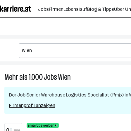
Zum
Jobs
Firmen
Lebenslauf
Blog & Tipps
Über U
Seiteninhalt
springen
Mehr als 1.000
Jobs
Wien
Mehr
als
1.000
Der Job
Senior Warehouse Logistics Specialist (f/m/x)
in
Jobs
in
Firmenprofil anzeigen
Wien