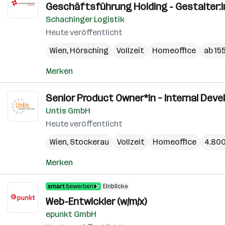
Geschäftsführung Holding - Gestalter:i
Schachinger Logistik
Heute veröffentlicht
Wien
,
Hörsching
Vollzeit
Homeoffice
ab 15
Merken
Senior Product Owner*in – Internal Devel
Untis GmbH
Heute veröffentlicht
Wien
,
Stockerau
Vollzeit
Homeoffice
4.800
Merken
Einblicke
Web-Entwickler (w/m/x)
epunkt GmbH