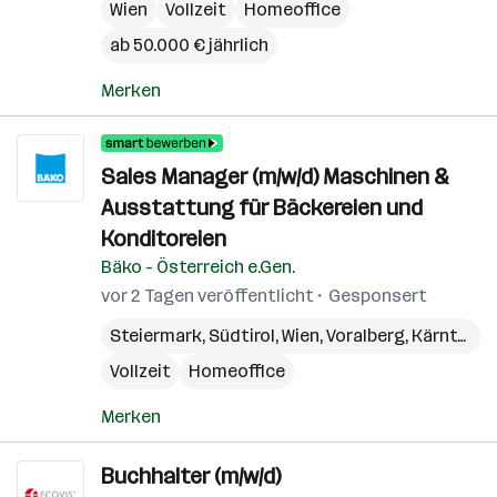
Wien
Vollzeit
Homeoffice
ab 50.000 € jährlich
Merken
Sales Manager (m/w/d) Maschinen &
Ausstattung für Bäckereien und
Konditoreien
Bäko - Österreich e.Gen.
vor 2 Tagen veröffentlicht
Gesponsert
Steiermark
,
Südtirol
,
Wien
,
Voralberg
,
Kärnten
,
N
Vollzeit
Homeoffice
Merken
Buchhalter (m/w/d)