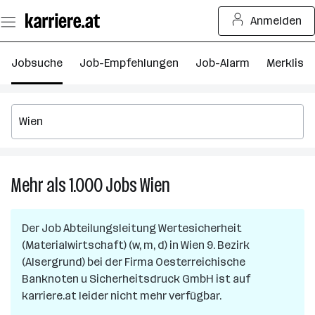
Zum
Anmelden
Seiteninhalt
springen
Jobsuche
Job-Empfehlungen
Job-Alarm
Merkliste
Mehr als 1.000
Jobs
Wien
Mehr
als
1.000
Der Job
Abteilungsleitung Wertesicherheit
Jobs
(Materialwirtschaft) (w, m, d)
in
Wien 9. Bezirk
in
(Alsergrund)
bei der Firma
Oesterreichische
Wien
Banknoten u Sicherheitsdruck GmbH
ist auf
karriere.at leider nicht mehr verfügbar.