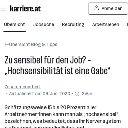
Zum
Anmelden
Seiteninhalt
springen
Übersicht
Jobsuche
Recruiting
Arbeitsleben
Übersicht Blog & Tipps
Zu sensibel für den Job? -
„Hochsensibilität ist eine Gabe“
Zusammenarbeit
Aktualisiert am:
09. Juni 2020
3 Min.
Schätzungsweise 15 bis 20 Prozent aller
Arbeitnehmer*innen kann man als „hochsensibel“
bezeichnen, was bedeutet, dass ihr Nervensystem
einfach weitaus empfindlicher und