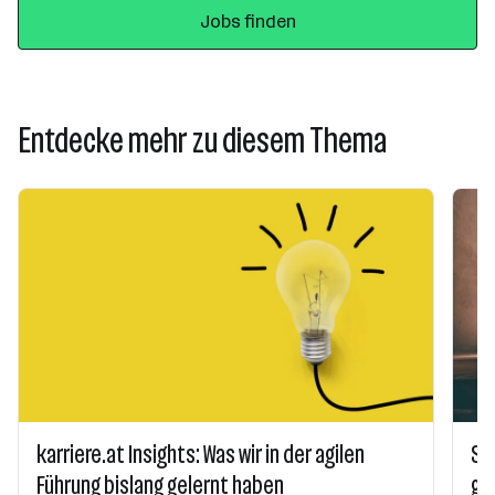
Jobs finden
Entdecke mehr zu diesem Thema
karriere.at Insights: Was wir in der agilen
So 
Führung bislang gelernt haben
gä