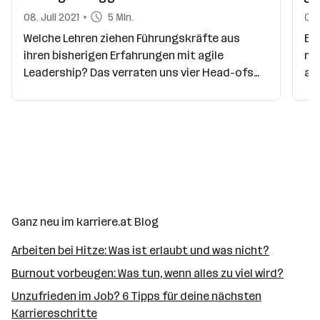
08. Juli 2021
5 Min.
03.
Welche Lehren ziehen Führungskräfte aus
E-M
ihren bisherigen Erfahrungen mit agile
man
Leadership? Das verraten uns vier Head-ofs
ab
von karriere.at im dritten Teil unserer
ode
Blogreihe.
Fe
wei
Sch
rau
Ganz neu im karriere.at Blog
Arbeiten bei Hitze: Was ist erlaubt und was nicht?
Burnout vorbeugen: Was tun, wenn alles zu viel wird?
Unzufrieden im Job? 6 Tipps für deine nächsten
Karriereschritte