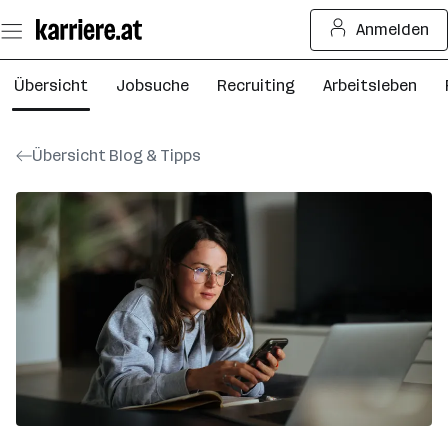
Zum
Anmelden
Seiteninhalt
springen
Übersicht
Jobsuche
Recruiting
Arbeitsleben
Übersicht Blog & Tipps