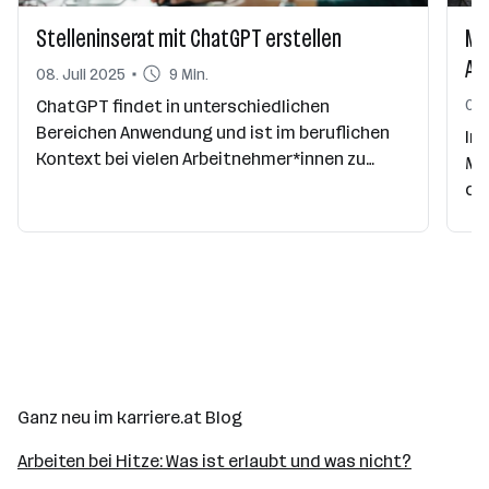
Stelleninserat mit ChatGPT erstellen
Mi
Ar
08. Juli 2025
9 Min.
06.
ChatGPT findet in unterschiedlichen
Bereichen Anwendung und ist im beruflichen
In
Kontext bei vielen Arbeitnehmer*innen zu
Mi
einem Fixum geworden. Auch im Recruiting
de
kann die KI unterstützen, beispielsweise bei
is
der Erstellung eines Stelleninserats. Tipps
ha
dazu gibt’s in diesem Artikel.
Ko
Si
mo
ger
Ganz neu im karriere.at Blog
Arbeiten bei Hitze: Was ist erlaubt und was nicht?