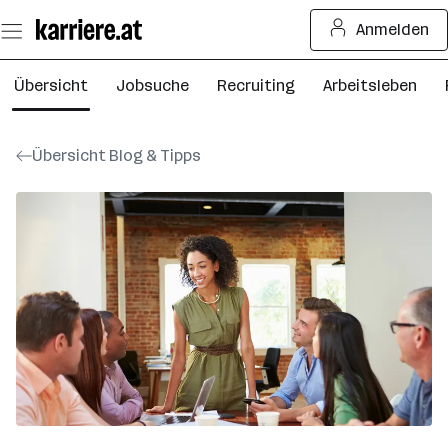
Zum
Anmelden
Seiteninhalt
springen
Übersicht
Jobsuche
Recruiting
Arbeitsleben
Übersicht Blog & Tipps