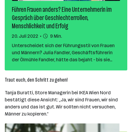
Führen Frauen anders? Eine Unternehmerin im
Gespräch über Geschlechterrollen,
Menschlichkeit und Erfolg
20. Juli 2022
9 Min.
Unterscheidet sich der Führungsstil von Frauen
und Männern? Julia Fandler, Geschäftsführerin
der Ölmühle Fandler, hätte das bejaht – bis sie
eines Besseren belehrt wurde. Im Interview erzählt
sie uns, warum das Geschlecht einer
Traut euch, den Schritt zu gehen!
Führungskraft keine Rolle spielt und warum
Menschlichkeit und wirtschaftlicher Erfolg kein
Tanja Buratti, Store Managerin bei IKEA Wien Nord
Widerspruch sind.
bestätigt diese Ansicht: „Ja, wir sind Frauen, wir sind
anders und das ist gut. Wir sollten nicht versuchen,
Männer zu kopieren.“