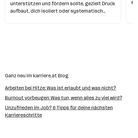
er
unterstützen und fördern sollte, gezielt Druck
aufbaut, dich isoliert oder systematisch
Die
kleinmacht? Wenn Mobbing nicht von
Ar
Kolleg*innen, sondern von Führungskräften
ka
ausgeht, spricht man von Bossing.
Hä
be
Ganz neu im karriere.at Blog
Arbeiten bei Hitze: Was ist erlaubt und was nicht?
Burnout vorbeugen: Was tun, wenn alles zu viel wird?
Unzufrieden im Job? 6 Tipps für deine nächsten
Karriereschritte