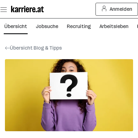
Zum
Anmelden
Seiteninhalt
springen
Übersicht
Jobsuche
Recruiting
Arbeitsleben
Übersicht Blog & Tipps