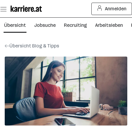
Zum
Anmelden
Seiteninhalt
springen
Übersicht
Jobsuche
Recruiting
Arbeitsleben
Übersicht Blog & Tipps