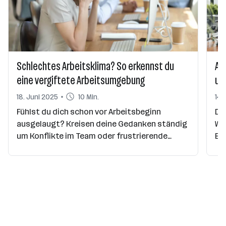
Schlechtes Arbeitsklima? So erkennst du
Ad
eine vergiftete Arbeitsumgebung
un
18. Juni 2025
10 Min.
14.
Fühlst du dich schon vor Arbeitsbeginn
Di
ausgelaugt? Kreisen deine Gedanken ständig
Wä
um Konflikte im Team oder frustrierende
Bü
Gespräche mit Vorgesetzten? Ein schlechtes
La
Arbeitsklima kann sich schleichend
wü
entwickeln und irgendwann deinen gesamten
Gri
Arbeitsalltag belasten.
le
St
ge
Adv